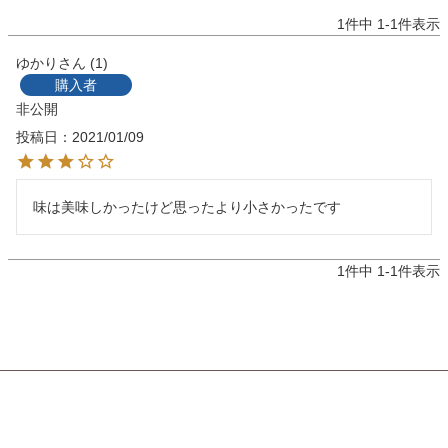
1
件中
1
-
1
件表示
ゆかり
1
購入者
非公開
投稿日
2021/01/09
味は美味しかったけど思ったより小さかったです
1
件中
1
-
1
件表示