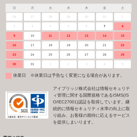
日
月
火
水
木
金
土
26
27
28
29
30
31
1
2
3
4
5
6
7
8
9
10
11
12
13
14
15
16
17
18
19
20
21
22
23
24
25
26
27
28
29
30
31
1
2
3
4
5
休業日 ※休業日は予告なく変更になる場合があります。
アイブリッジ株式会社は情報セキュリテ
ィ管理に関する国際規格であるISMS(IS
O/IEC27001)認証を取得しています。継
続的に情報セキュリティ水準の向上に取
り組み、お客様の期待に応えるサービス
を提供しまいります。