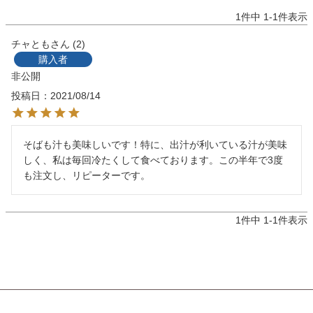
1
件中
1
-
1
件表示
チャとも
2
購入者
非公開
投稿日
2021/08/14
そばも汁も美味しいです！特に、出汁が利いている汁が美味
しく、私は毎回冷たくして食べております。この半年で3度
も注文し、リピーターです。 
1
件中
1
-
1
件表示