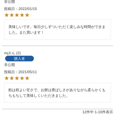
非公開
投稿日
2022/01/15
美味しいです。毎日少しずついただく楽しみな時間ができま
した。また買います！
mj
2
購入者
非公開
投稿日
2021/05/11
餡は程よい甘さで、お餅は香ばしさがありながら柔らかくも
ちもちして美味しくいただきました。
12
件中
1
-
10
件表示