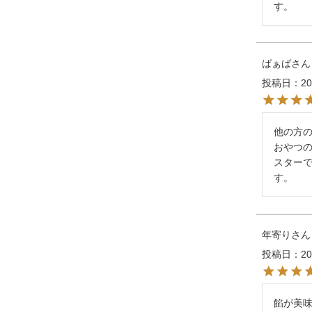
す。
ばぁば
投稿日
20
他の方
おやつ
スター
す。
年寄り
投稿日
20
餡が美味