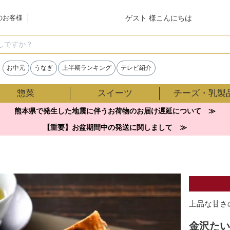
ゲスト 様こんにちは
のお客様
検索
お中元
うなぎ
上半期ランキング
テレビ紹介
惣菜
スイーツ
チーズ・乳製
熊本県で発生した地震に伴うお荷物のお届け遅延について ≫
【重要】お盆期間中の発送に関しまして ≫
上品な甘さ
金沢たい