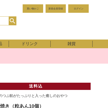
買い物かご
新規会員登録
ログイン
品
ドリンク
雑貨
送料込
のつぶ餡がたっぷりと入った癒しのおやつ
焼き（粒あん10個）