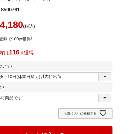
8500761
4,180
録で100pt獲得!
116
方は
pt獲得
ついて
(
必
て
須
)
(
必
須
お気に入りに登録する
)