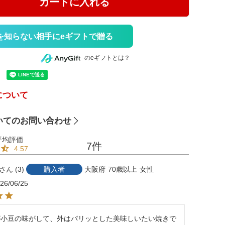
カートに入れる
を知らない相手にeギフトで贈る
のeギフトとは？
について
いてのお問い合わせ
7
4.57
3
購入者
大阪府
70歳以上
女性
26/06/25
が小豆の味がして、外はパリッとした美味しいたい焼きで