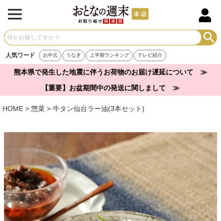
人気ワード
お中元
うなぎ
上半期ランキング
テレビ紹介
熊本県で発生した地震に伴うお荷物のお届け遅延について ≫
【重要】お盆期間中の発送に関しまして ≫
HOME
惣菜
牛タン仙台ラー油(3本セット)