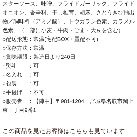
スターソース、味噌、フライドガーリック、フライド
オニオン、香辛料、干し椎茸、胡麻、さとうきび抽出
物／調味料（アミノ酸）、トウガラシ色素、カラメル
色素、（一部に小麦・牛肉・ごま・大豆を含む）
○配送形態：常温(宅配BOX・置配不可)
○保存方法：常温
○賞味期限：製造日より240日
○熨斗 ：可
○名入れ ：可
○包装 ：可
○手提げ ：不可
○販売者 ：【陣中】〒981-1204 宮城県名取市閖上
東三丁目9番1
この商品を見たお客様はこちらも見ています