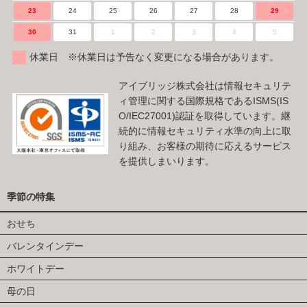
23
24
25
26
27
28
29
30
31
1
2
3
4
5
休業日 ※休業日は予告なく変更になる場合があります。
アイブリッジ株式会社は情報セキュリテ
ィ管理に関する国際規格であるISMS(IS
O/IEC27001)認証を取得しています。継
続的に情報セキュリティ水準の向上に取
り組み、お客様の期待に応えるサービス
を提供しまいります。
季節の特集
おせち
バレンタインデー
ホワイトデー
母の日