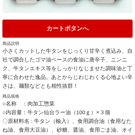
カートボタンへ
商品説明
小さくカットした牛タンをじっくり甘辛く煮込み、自
社で調合したゴマ油ベースの食油に唐辛子、ニンニ
ク、牛タンエキス等をしっかりなじませた調味油と丁
寧に合わせた逸品。あとからじわじわくる心地よい辛
さは、麺類などとも相性抜群！
商品規格
○名称 ：肉加工惣菜
○内容量：牛タン仙台ラー油（100ｇ）×３個
〇原材料名 : 牛タン（輸入）、食用調合油（食用なた
ね油、食用大豆油）、砂糖、醤油、食用ごま油、オイ