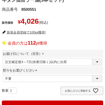
牛タン仙台ラー油(3本セット)
商品番号
8500551
4,026
¥
販売価格
新規会員登録で100pt獲得!
112
会員の方は
pt獲得
お届け日について（目安）
(
必
熨斗をお選びください
須
)
(
必
須
お気に入りに登録する
)