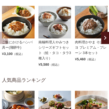
ご飯にかけるハンバ
南極料理人やみつき
肉料理かやま そぼマ
具ー(飛騨牛)
シリーズギフトセッ
ヨ プレミアム・プレ
ト（鮭・タコ・タラ3
ーン 3本セット
¥
3,100
（税込）
種入り）
¥
5,460
（税込）
¥
5,580
（税込）
人気商品ランキング