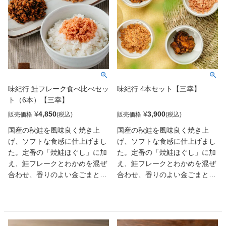
味紀行 鮭フレーク食べ比べセッ
味紀行 4本セット【三幸】
ト（6本）【三幸】
¥
4,850
¥
3,900
販売価格
販売価格
国産の秋鮭を風味良く焼き上
国産の秋鮭を風味良く焼き上
げ、ソフトな食感に仕上げまし
げ、ソフトな食感に仕上げまし
た。定番の「焼鮭ほぐし」に加
た。定番の「焼鮭ほぐし」に加
え、鮭フレークとわかめを混ぜ
え、鮭フレークとわかめを混ぜ
合わせ、香りのよい金ごまとと
合わせ、香りのよい金ごまとと
もにほんのりしそ風味に仕上げ
もにほんのりしそ風味に仕上げ
た「鮭わかめ」と鮭フレークに
た「鮭わかめ」と鮭フレークに
プチプチ食感の数の子と、コク
プチプチ食感の数の子と、コク
のあるたらこを加えた「鮭ごの
のあるたらこを加えた「鮭ごの