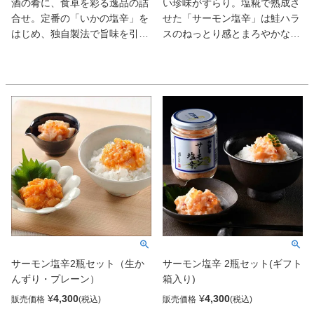
酒の肴に、食卓を彩る逸品の詰
い珍味がずらり。塩糀で熟成さ
合せ。定番の「いかの塩辛」を
せた「サーモン塩辛」は鮭ハラ
はじめ、独自製法で旨味を引き
スのねっとり感とまろやかな塩
出した国産の糀を使い、じっく
気が絶妙。「数の子山海漬」は
りと熟成させた濃厚な旨味とと
酒粕の風味にワサビの辛みがい
ろける食感が自慢の「サーモン
い。酒もご飯も進む逸品揃い
塩辛」「甘えび塩辛」の食べ比
だ。
べセット。各メディアにも数多
く紹介されている自慢の商品
サーモン塩辛2瓶セット（生か
サーモン塩辛 2瓶セット(ギフト
んずり・プレーン）
箱入り)
¥
4,300
¥
4,300
販売価格
販売価格