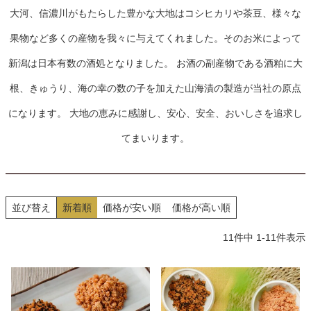
大河、信濃川がもたらした豊かな大地はコシヒカリや茶豆、様々な
果物など多くの産物を我々に与えてくれました。そのお米によって
新潟は日本有数の酒処となりました。 お酒の副産物である酒粕に大
根、きゅうり、海の幸の数の子を加えた山海漬の製造が当社の原点
になります。 大地の恵みに感謝し、安心、安全、おいしさを追求し
てまいります。
並び替え
新着順
価格が安い順
価格が高い順
11
件中
1
-
11
件表示