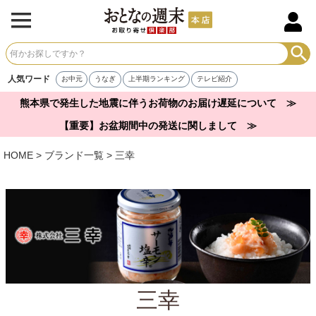
人気ワード
お中元
うなぎ
上半期ランキング
テレビ紹介
熊本県で発生した地震に伴うお荷物のお届け遅延について ≫
【重要】お盆期間中の発送に関しまして ≫
HOME
ブランド一覧
三幸
三幸