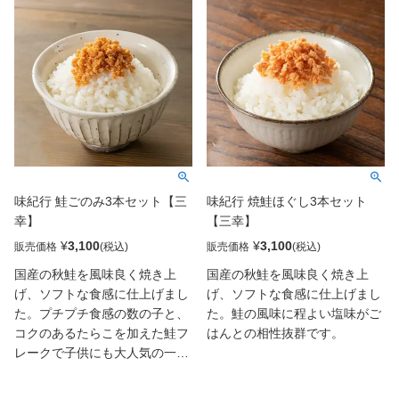
み」の食べ比べセット。
み」の食べ比べセットに旨味と
コクのある「まだらの卵」を厳
選し、昆布と共に上品な甘さの
うま煮に仕上げた「たらこしぐ
れ」を加えた、最強のごはんの
お供の詰合せ。
味紀行 鮭ごのみ3本セット【三
味紀行 焼鮭ほぐし3本セット
幸】
【三幸】
¥
3,100
¥
3,100
販売価格
販売価格
国産の秋鮭を風味良く焼き上
国産の秋鮭を風味良く焼き上
げ、ソフトな食感に仕上げまし
げ、ソフトな食感に仕上げまし
た。プチプチ食感の数の子と、
た。鮭の風味に程よい塩味がご
コクのあるたらこを加えた鮭フ
はんとの相性抜群です。
レークで子供にも大人気の一品
です。