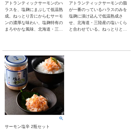
アトランティックサーモンのハ
アトランティックサーモンの脂
ラスを、塩麹にまぶして低温熟
が一番のっているハラスのみを
成。ねっとり舌にからむサーモ
塩麹に漬け込んで低温熟成さ
ンの濃厚な味わい、塩麹特有の
せ、北海道・三陸産の塩いくら
まろやかな風味、北海道・三陸
と合わせている。ねっとりとし
産イクラの軽やかな塩気が三位
た濃厚な味わいに、ほんのりと
一体に。ちょっとピリ辛のかん
した塩加減がたまらない旨さ。
ずり入りは、新登場の味だ。
醤油を少し垂らし、お刺身のよ
うにして食べれば、酒が進むお
つまみに。
サーモン塩辛 2瓶セット