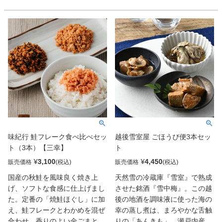
味紀行 鮭フレーク食べ比べセッ
越後雪室屋 ごほうび便3本セッ
ト（3本）【三幸】
ト
¥
3,100
¥
4,450
販売価格
販売価格
国産の秋鮭を風味良く焼き上
天然雪の冷蔵庫『雪室』で熟成
げ、ソフトな食感に仕上げまし
させた銘酒『雪中梅』。この越
た。定番の「焼鮭ほぐし」に加
後の地酒を調味液に使った海の
え、鮭フレークとわかめを混ぜ
幸の蒸し煮は、まろやかな舌触
合わせ、香りのよい金ごまとと
りの「あんきも」、瀬戸内産カ