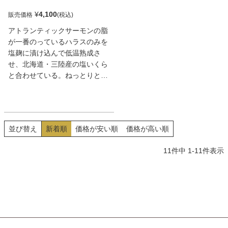
¥
4,100
販売価格
アトランティックサーモンの脂
が一番のっているハラスのみを
塩麹に漬け込んで低温熟成さ
せ、北海道・三陸産の塩いくら
と合わせている。ねっとりとし
た濃厚な味わいに、ほんのりと
した塩加減がたまらない旨さ。
醤油を少し垂らし、お刺身のよ
うにして食べれば、酒が進むお
並び替え
新着順
価格が安い順
価格が高い順
つまみに。
11
件中
1
-
11
件表示