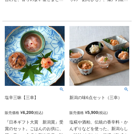
もにほんのりしそ風味に仕上げ
キの旨みを引き出した和風仕立
た「鮭わかめ」と鮭フレークに
ての「かき」、国産ホタテ貝の
プチプチ食感の数の子と、コク
甘みがやさしい「ほたて」の3
のあるたらこを加えた「鮭ごの
種。どれも芳醇な風味と素材の
み」の食べ比べセット
旨みがいい塩梅で両立し、酒を
呼ぶ。
塩辛三昧【三幸】
新潟の味6点セット（三幸）
¥
6,200
¥
5,900
販売価格
販売価格
『日本ギフト大賞 新潟賞』受
塩糀や酒粕、伝統の香辛料・か
賞のセット。ごはんのお供に、
んずりなどを使った、新潟らし