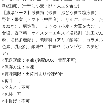
料(紅麹)、(一部に小麦・卵・大豆を含む)
【濃厚ソース】砂糖類（砂糖、ぶどう糖果糖液糖）、
野菜・果実（トマト（中国産）、りんご、デーツ、た
まねぎ）、醸造酢、しょうゆ（小麦・大豆を含む）、
食塩、香辛料、オイスターエキス／増粘剤（加工でん
粉、増粘多糖類）、調味料（アミノ酸等）、カラメル
色素、乳化剤、酸味料、甘味料（カンゾウ、ステビ
ア）
○配送形態：冷凍 (宅配BOX・置配不可)
○保存方法：冷凍
○賞味期限：出荷日より冷凍60日
○熨斗：可
○名入れ：不可
○包装：可
○手提げ：不可