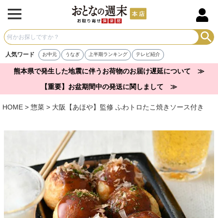
人気ワード
お中元
うなぎ
上半期ランキング
テレビ紹介
熊本県で発生した地震に伴うお荷物のお届け遅延について ≫
【重要】お盆期間中の発送に関しまして ≫
HOME
惣菜
大阪【あほや】監修 ふわトロたこ焼きソース付き