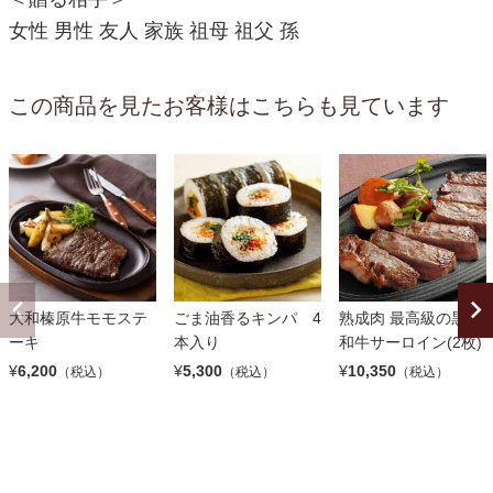
女性 男性 友人 家族 祖母 祖父 孫
この商品を見たお客様はこちらも見ています
大和榛原牛モモステ
ごま油香るキンパ 4
熟成肉 最高級の黒毛
ーキ
本入り
和牛サーロイン(2枚)
¥
6,200
¥
5,300
¥
10,350
（税込）
（税込）
（税込）