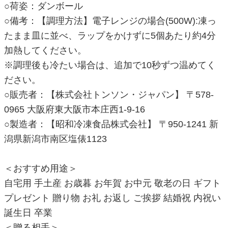
○荷姿：ダンボール
○備考：【調理方法】電子レンジの場合(500W):凍っ
たまま皿に並べ、ラップをかけずに5個あたり約4分
加熱してください。
※調理後も冷たい場合は、追加で10秒ずつ温めてく
ださい。
○販売者：【株式会社トンソン・ジャパン】 〒578-
0965 大阪府東大阪市本庄西1-9-16
○製造者：【昭和冷凍食品株式会社】 〒950-1241 新
潟県新潟市南区塩俵1123
＜おすすめ用途＞
自宅用 手土産 お歳暮 お年賀 お中元 敬老の日 ギフト
プレゼント 贈り物 お礼 お返し ご挨拶 結婚祝 内祝い
誕生日 卒業
＜贈る相手＞