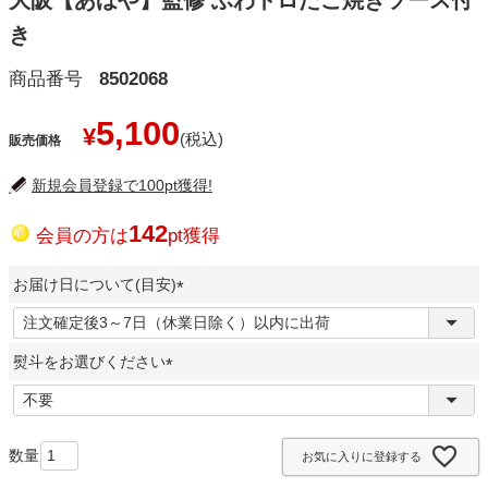
大阪【あほや】監修 ふわトロたこ焼きソース付
き
商品番号
8502068
5,100
¥
販売価格
新規会員登録で100pt獲得!
142
会員の方は
pt獲得
お届け日について(目安)
(
必
熨斗をお選びください
須
)
(
必
須
お気に入りに登録する
)