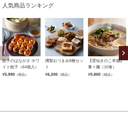
人気商品ランキング
餃子のはながさ ホワ
燻製おつまみ8種セッ
【雲仙きのこ本舗】
イト餃子（64個入）
ト
養々麺（10食）
¥
5,990
¥
6,200
¥
5,800
（税込）
（税込）
（税込）