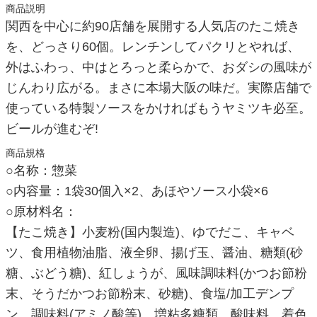
商品説明
関西を中心に約90店舗を展開する人気店のたこ焼き
を、どっさり60個。レンチンしてパクリとやれば、
外はふわっ、中はとろっと柔らかで、おダシの風味が
じんわり広がる。まさに本場大阪の味だ。実際店舗で
使っている特製ソースをかければもうヤミツキ必至。
ビールが進むぞ!
商品規格
○名称：惣菜
○内容量：1袋30個入×2、あほやソース小袋×6
○原材料名：
【たこ焼き】小麦粉(国内製造)、ゆでだこ、キャベ
ツ、食用植物油脂、液全卵、揚げ玉、醤油、糖類(砂
糖、ぶどう糖)、紅しょうが、風味調味料(かつお節粉
末、そうだかつお節粉末、砂糖)、食塩/加工デンプ
ン、調味料(アミノ酸等)、増粘多糖類、酸味料、着色