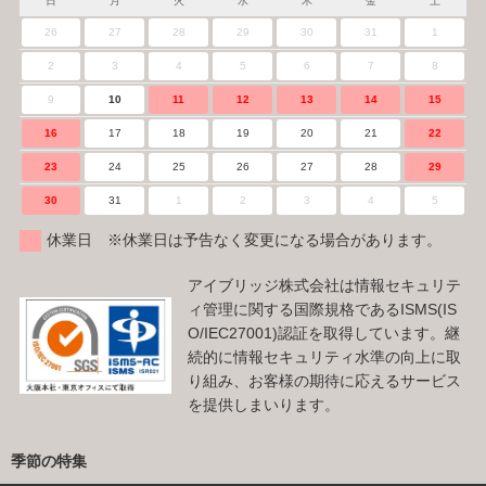
日
月
火
水
木
金
土
26
27
28
29
30
31
1
2
3
4
5
6
7
8
9
10
11
12
13
14
15
16
17
18
19
20
21
22
23
24
25
26
27
28
29
30
31
1
2
3
4
5
休業日 ※休業日は予告なく変更になる場合があります。
アイブリッジ株式会社は情報セキュリテ
ィ管理に関する国際規格であるISMS(IS
O/IEC27001)認証を取得しています。継
続的に情報セキュリティ水準の向上に取
り組み、お客様の期待に応えるサービス
を提供しまいります。
季節の特集