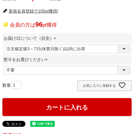
新規会員登録で100pt獲得!
96
会員の方は
pt獲得
お届け日について（目安）
(
必
熨斗をお選びください
須
)
(
必
須
お気に入りに登録する
)
カートに入れる