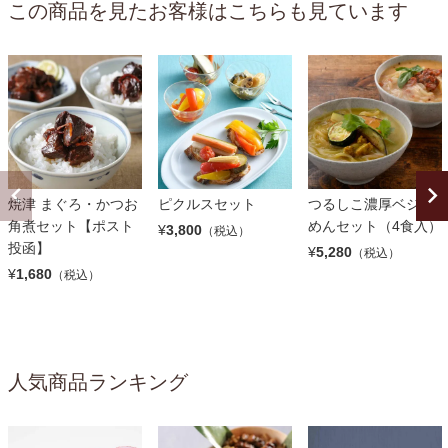
この商品を見たお客様はこちらも見ています
焼津 まぐろ・かつお
ピクルスセット
つるしこ濃厚ベジ温
角煮セット【ポスト
めんセット（4食入）
¥
3,800
（税込）
投函】
¥
5,280
（税込）
¥
1,680
（税込）
人気商品ランキング