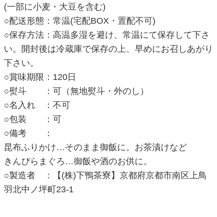
(一部に小麦・大豆を含む)
○配送形態：常温(宅配BOX・置配不可)
○保存方法：高温多湿を避け、常温にて保存して下さ
い。開封後は冷蔵庫で保存の上、早めにお召しあがり
下さい。
○賞味期限：120日
○熨斗 ：可（無地熨斗・外のし）
○名入れ ：不可
○包装 ：可
○備考 ：
昆布ふりかけ…そのまま御飯に。お茶漬けなど
きんぴらまぐろ…御飯や酒のお供に。
○製造者 ：【(株)下鴨茶寮】京都府京都市南区上鳥
羽北中ノ坪町23-1