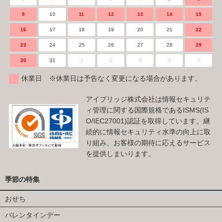
9
10
11
12
13
14
15
16
17
18
19
20
21
22
23
24
25
26
27
28
29
30
31
1
2
3
4
5
休業日 ※休業日は予告なく変更になる場合があります。
アイブリッジ株式会社は情報セキュリテ
ィ管理に関する国際規格であるISMS(IS
O/IEC27001)認証を取得しています。継
続的に情報セキュリティ水準の向上に取
り組み、お客様の期待に応えるサービス
を提供しまいります。
季節の特集
おせち
バレンタインデー