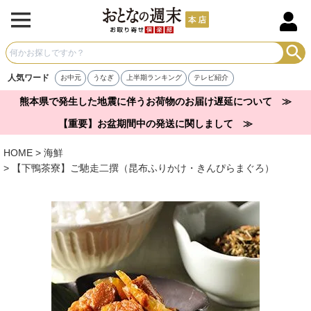
人気ワード
お中元
うなぎ
上半期ランキング
テレビ紹介
熊本県で発生した地震に伴うお荷物のお届け遅延について ≫
【重要】お盆期間中の発送に関しまして ≫
HOME
海鮮
【下鴨茶寮】ご馳走二撰（昆布ふりかけ・きんぴらまぐろ）