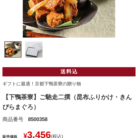
送料込
ギフトに最適！京都下鴨茶寮の贈り物
【下鴨茶寮】ご馳走二撰（昆布ふりかけ・きん
ぴらまぐろ）
商品番号
8500358
3,456
¥
販売価格