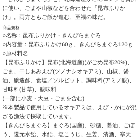
に使い、ごまや山椒などを合わせた「昆布ふりか
け」。両方ともご飯が進む、至福の味だ。
商品規格
○名称：昆布ふりかけ・きんぴらまぐろ
○内容量：昆布ふりかけ60ｇ、きんぴらまぐろ120ｇ
○原材料名：
【昆布ふりかけ】昆布(北海道産)(がごめ昆布20%)、
ごま、干しあみえび(ツノナシオキアミ)、山椒、醤
油、醸造酢、食塩／ソルビット、調味料(アミノ酸)、
甘味料(甘草)、酸味料
(一部に小麦・大豆・ごまを含む)
※本製品で使用しているオキアミは、えび・かにが混
ざる漁法で採取しています。
【きんぴらまぐろ】まぐろ(国産)、砂糖、醤油、ごぼ
う、還元水飴、水飴、塩こうじ、生姜、清酒、寒天