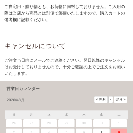
ご自宅用・贈り物とも、お荷物に同封しておりません。ご入用の
際は当店から商品とは別便で郵便いたしますので、購入カートの
備考欄に記載ください。
キャンセルについて
ご注文当日内にメールでご連絡ください。翌日以降のキャンセル
はお受けしておりませんので、十分ご確認の上でご注文をお願い
いたします。
営業日カレンダー
2026年8月
日
月
火
水
木
金
土
26
27
28
29
30
31
1
2
3
4
5
6
7
8