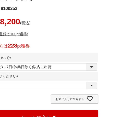
8100352
8,200
録で100pt獲得!
228
方は
pt獲得
ついて
(
必
びください
須
)
(
必
須
お気に入りに登録する
)