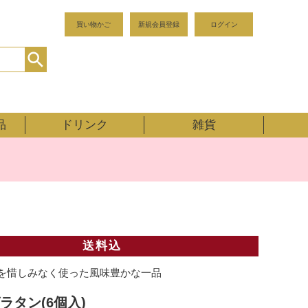
買い物かご
新規会員登録
ログイン
品
ドリンク
雑貨
送料込
を惜しみなく使った風味豊かな一品
ラタン(6個入)