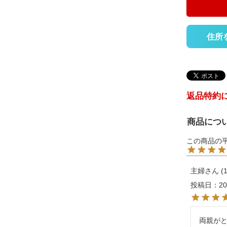
住所
返品特約
商品につ
主婦
投稿日
20
両親が