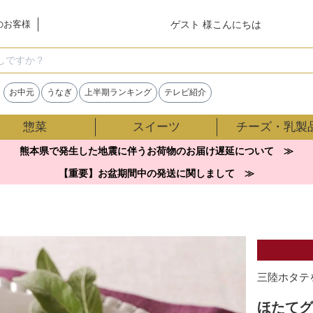
ゲスト 様こんにちは
のお客様
検索
お中元
うなぎ
上半期ランキング
テレビ紹介
惣菜
スイーツ
チーズ・乳製
熊本県で発生した地震に伴うお荷物のお届け遅延について ≫
【重要】お盆期間中の発送に関しまして ≫
三陸ホタテ
ほたてグ