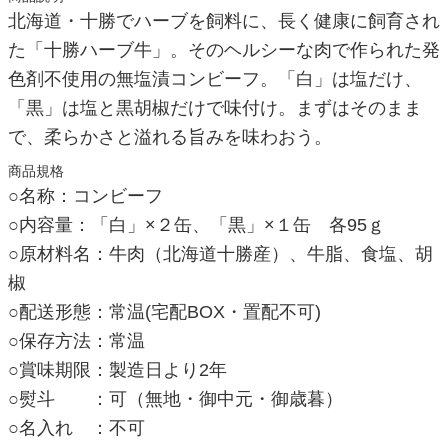
北海道・十勝でハーブを飼料に、長く健康に飼育され
た「十勝ハーブ牛」。そのヘルシーな肉で作られた発
色剤不使用の無塩漬コンビーフ。「白」は塩だけ、
「黒」は塩と黒胡椒だけで味付け。まずはそのまま
で、柔らかさと溢れる旨みを味わおう。
商品規格
○名称：コンビーフ
○内容量：「白」×２缶、「黒」×１缶 各95ｇ
○原材料名：牛肉（北海道十勝産）、牛脂、食塩、胡
椒
○配送形態：常温(宅配BOX・置配不可)
○保存方法：常温
○賞味期限：製造日より2年
○熨斗 ：可（無地・御中元・御歳暮）
○名入れ ：不可