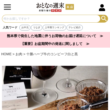
人気ワード
お中元
うなぎ
上半期ランキング
テレビ紹介
熊本県で発生した地震に伴うお荷物のお届け遅延について ≫
【重要】お盆期間中の発送に関しまして ≫
HOME
お肉
十勝ハーブ牛のコンビーフ白と黒