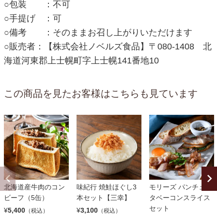
○包装 ：不可
○手提げ ：可
○備考 ：そのままお召し上がりいただけます
○販売者：【株式会社ノベルズ食品】〒080-1408 北
海道河東郡上士幌町字上士幌141番地10
この商品を見たお客様はこちらも見ています
北海道産牛肉のコン
味紀行 焼鮭ほぐし3
モリーズ パンチェッ
ビーフ（5缶）
本セット【三幸】
タベーコンスライス
セット
¥
5,400
¥
3,100
（税込）
（税込）