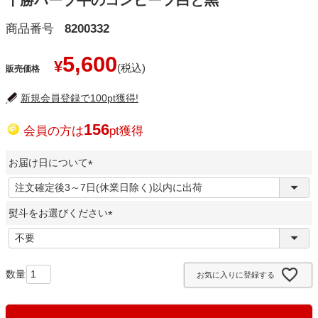
十勝ハーブ牛のコンビーフ白と黒
商品番号
8200332
5,600
¥
販売価格
新規会員登録で100pt獲得!
156
会員の方は
pt獲得
お届け日について
(
必
熨斗をお選びください
須
)
(
必
須
お気に入りに登録する
)