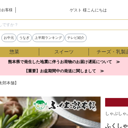
ゲスト 様こんにちは
のお客様
検索
お中元
うなぎ
上半期ランキング
テレビ紹介
惣菜
スイーツ
チーズ・乳製
熊本県で発生した地震に伴うお荷物のお届け遅延について ≫
【重要】お盆期間中の発送に関しまして ≫
太郎本舗】
しゃぶしゃ
ふくしゃ