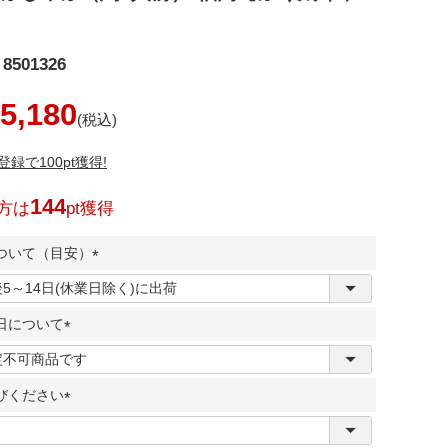
8501326
5,180
録で100pt獲得!
144
方は
pt獲得
ついて（目安）
(
必
日について
須
)
(
必
びください
須
)
(
必