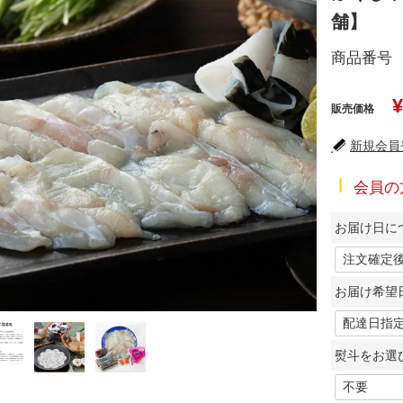
舗】
商品番号
¥
販売価格
新規会員登
会員の
お届け日に
お届け希望
熨斗をお選