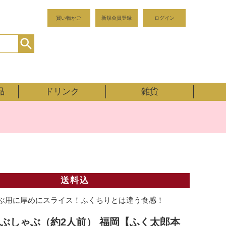
買い物かご
新規会員登録
ログイン
品
ドリンク
雑貨
送料込
ぶ用に厚めにスライス！ふくちりとは違う食感！
ぶしゃぶ（約2人前） 福岡【ふく太郎本