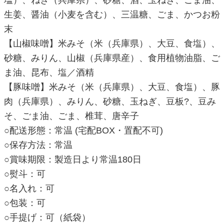
塩）、ねぎ（兵庫県）、砂糖、酒、玉ねぎ、ごま油、
生姜、醤油（小麦を含む）、三温糖、ごま、かつお粉
末
【山椒味噌】米みそ（米（兵庫県）、大豆、食塩）、
砂糖、みりん、山椒（兵庫県産）、食用植物油脂、ご
ま油、昆布、塩／酒精
【豚味噌】米みそ（米（兵庫県）、大豆、食塩）、豚
肉（兵庫県）、みりん、砂糖、玉ねぎ、豆板?、豆み
そ、ごま油、ごま、椎茸、唐辛子
○配送形態：常温 (宅配BOX・置配不可)
○保存方法：常温
○賞味期限：製造日より常温180日
○熨斗：可
○名入れ：可
○包装：可
○手提げ：可（紙袋）