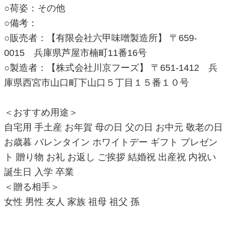
○荷姿：その他
○備考：
○販売者：【有限会社六甲味噌製造所】 〒659-
0015 兵庫県芦屋市楠町11番16号
○製造者：【株式会社川京フーズ】 〒651-1412 兵
庫県西宮市山口町下山口５丁目１５番１０号
＜おすすめ用途＞
自宅用 手土産 お年賀 母の日 父の日 お中元 敬老の日
お歳暮 バレンタイン ホワイトデー ギフト プレゼン
ト 贈り物 お礼 お返し ご挨拶 結婚祝 出産祝 内祝い
誕生日 入学 卒業
＜贈る相手＞
女性 男性 友人 家族 祖母 祖父 孫