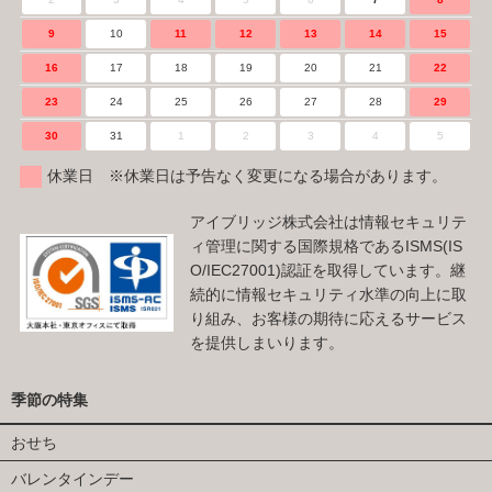
9
10
11
12
13
14
15
16
17
18
19
20
21
22
23
24
25
26
27
28
29
30
31
1
2
3
4
5
休業日 ※休業日は予告なく変更になる場合があります。
アイブリッジ株式会社は情報セキュリテ
ィ管理に関する国際規格であるISMS(IS
O/IEC27001)認証を取得しています。継
続的に情報セキュリティ水準の向上に取
り組み、お客様の期待に応えるサービス
を提供しまいります。
季節の特集
おせち
バレンタインデー