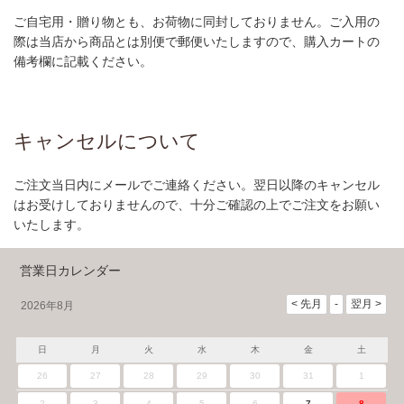
ご自宅用・贈り物とも、お荷物に同封しておりません。ご入用の
際は当店から商品とは別便で郵便いたしますので、購入カートの
備考欄に記載ください。
キャンセルについて
ご注文当日内にメールでご連絡ください。翌日以降のキャンセル
はお受けしておりませんので、十分ご確認の上でご注文をお願い
いたします。
営業日カレンダー
2026年8月
日
月
火
水
木
金
土
26
27
28
29
30
31
1
2
3
4
5
6
7
8