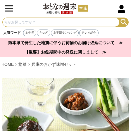
人気ワード
お中元
うなぎ
上半期ランキング
テレビ紹介
熊本県で発生した地震に伴うお荷物のお届け遅延について ≫
【重要】お盆期間中の発送に関しまして ≫
HOME
惣菜
兵庫のおかず味噌セット