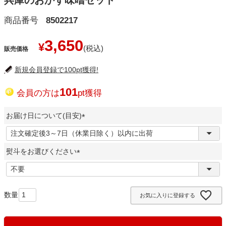
兵庫のおかず味噌セット
商品番号
8502217
3,650
¥
販売価格
新規会員登録で100pt獲得!
101
会員の方は
pt獲得
お届け日について(目安)
(
必
熨斗をお選びください
須
)
(
必
須
お気に入りに登録する
)