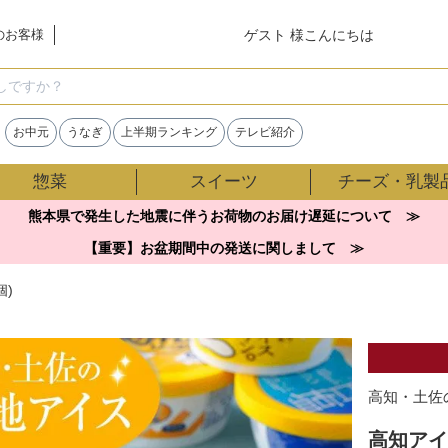
ゲスト 様こんにちは
のお客様
検索
お中元
うなぎ
上半期ランキング
テレビ紹介
惣菜
スイーツ
チーズ・乳製
熊本県で発生した地震に伴うお荷物のお届け遅延について ≫
【重要】お盆期間中の発送に関しまして ≫
個)
高知・土佐
高知アイ