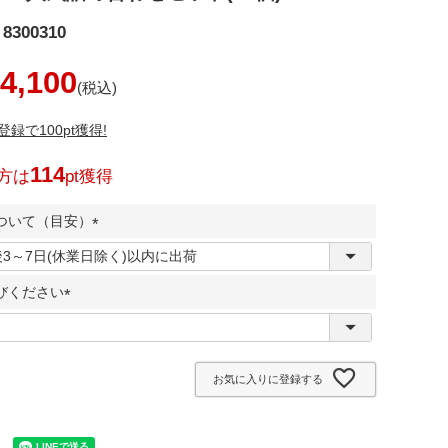
8300310
4,100
録で100pt獲得!
114
方は
pt獲得
ついて（目安）
(
必
びください
須
)
(
必
須
お気に入りに登録する
)