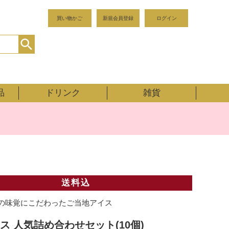
買い物かご
新規会員登録
ログイン
品
ドリンク
雑貨
送料込
の味覚にこだわったご当地アイス
ス 人気詰め合わせセット(10個)