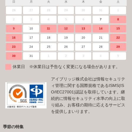
日
月
火
水
木
金
土
26
27
28
29
30
31
1
2
3
4
5
6
7
8
9
10
11
12
13
14
15
16
17
18
19
20
21
22
23
24
25
26
27
28
29
30
31
1
2
3
4
5
休業日 ※休業日は予告なく変更になる場合があります。
アイブリッジ株式会社は情報セキュリテ
ィ管理に関する国際規格であるISMS(IS
O/IEC27001)認証を取得しています。継
続的に情報セキュリティ水準の向上に取
り組み、お客様の期待に応えるサービス
を提供しまいります。
季節の特集