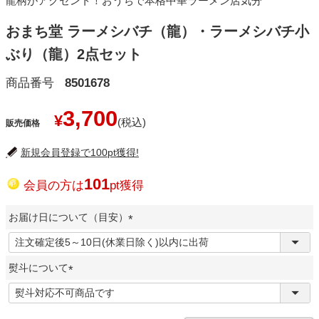
龍柄がアクセント！おうちで本格中華ラーメン店気分
おまち堂 ラーメシバチ（龍）・ラーメシバチ小
ぶり（龍）2点セット
商品番号
8501678
3,700
¥
販売価格
新規会員登録で100pt獲得!
101
会員の方は
pt獲得
お届け日について（目安）
(
必
熨斗について
須
)
(
必