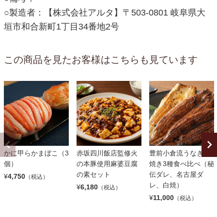
○製造者：【株式会社アルタ】〒503-0801 岐阜県大
垣市和合新町1丁目34番地2号
この商品を見たお客様はこちらも見ています
かに甲らかまぼこ（3
赤坂四川飯店監修火
豊前小倉流うなぎ蒲
個）
の本豚使用麻婆豆腐
焼き3種食べ比べ（秘
の素セット
伝ダレ、名古屋ダ
¥
4,750
（税込）
レ、白焼）
¥
6,180
（税込）
¥
11,000
（税込）