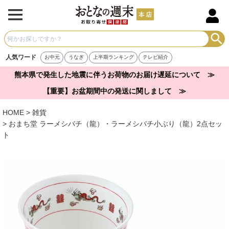
人気ワード
お中元
うなぎ
上半期ランキング
テレビ紹介
熊本県で発生した地震に伴うお荷物のお届け遅延について ≫
【重要】お盆期間中の発送に関しまして ≫
HOME
雑貨
おまち堂 ラーメシバチ（龍）・ラーメシバチ小ぶり（龍）2点セッ
ト