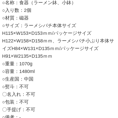
○名称：食器（ラーメン鉢、小鉢）
○入り数：2個
○材質：磁器
○サイズ：ラーメシバチ本体サイズ
H115×W153×D153ｍｍ/パッケージサイズ
H122×W158×D158ｍｍ、ラーメシバチ小ぶり本体サ
イズH84×W131×D135ｍｍ/パッケージサイズ
H91×W2135×D135ｍｍ
○重量：1070g
○容量：1480ml
○生産国：中国
○熨斗：不可
〇名入れ：不可
○包装：不可
〇手提げ：不可
○備考：-