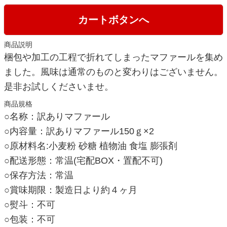
カートボタンへ
商品説明
梱包や加工の工程で折れてしまったマファールを集め
ました。風味は通常のものと変わりはございません。
是非お試しくださいませ。
商品規格
○名称：訳ありマファール
○内容量：訳ありマファール150ｇ×2
○原材料名:小麦粉 砂糖 植物油 食塩 膨張剤
○配送形態：常温(宅配BOX・置配不可)
○保存方法：常温
○賞味期限：製造日より約４ヶ月
○熨斗：不可
○包装：不可