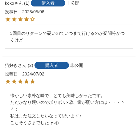
koko
1
購入者
非公開
投稿日
2025/05/06
3回目のリターンで硬いのでいつまで行けるのか疑問符がつ
くけど
猫好き
2
購入者
非公開
投稿日
2024/07/02
懐かしい素朴な味で、とても美味しかったです。

ただかなり硬いのでボリボリ×②、歯が弱い方には・・・＾
＾；

私はまた注文したいなって思います♪

ごちそうさまでした┏○))