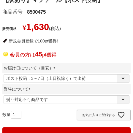
【訳あり】マファール【ポスト投函】
商品番号
8500475
1,630
¥
販売価格
新規会員登録で100pt獲得!
45
会員の方は
pt獲得
お届け日について（目安）
(
必
熨斗について
須
)
(
必
須
お気に入りに登録する
)