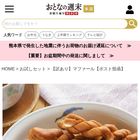
人気ワード
お中元
うなぎ
上半期ランキング
テレビ紹介
熊本県で発生した地震に伴うお荷物のお届け遅延について ≫
【重要】お盆期間中の発送に関しまして ≫
HOME
お試しセット
【訳あり】マファール【ポスト投函】