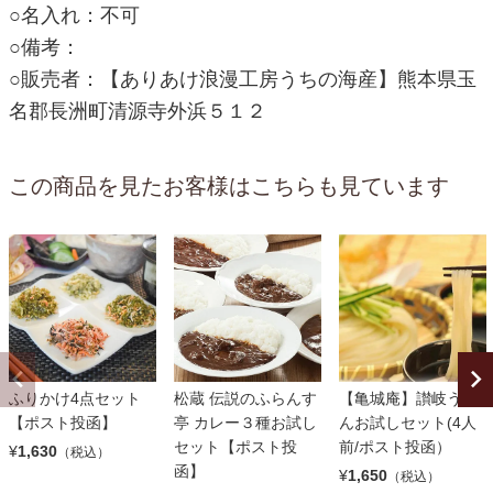
○名入れ：不可
○備考：
○販売者：【ありあけ浪漫工房うちの海産】熊本県玉
名郡長洲町清源寺外浜５１２
この商品を見たお客様はこちらも見ています
ふりかけ4点セット
松蔵 伝説のふらんす
【亀城庵】讃岐うど
【ポスト投函】
亭 カレー３種お試し
んお試しセット(4人
セット【ポスト投
前/ポスト投函）
¥
1,630
（税込）
函】
¥
1,650
（税込）