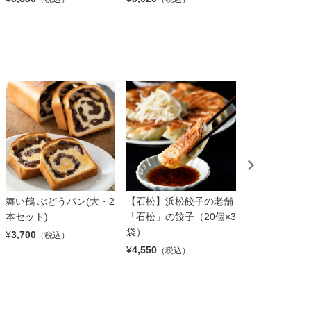
舞い鶴 ぶどうパン(大・2
【石松】浜松餃子の老舗
【丸満】焼餃子
本セット)
「石松」の餃子（20個×3
個×3袋）
袋）
¥
3,700
¥
4,380
（税込）
（税込）
¥
4,550
（税込）