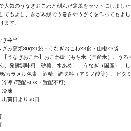
で人気のうなぎおこわと刻んだ蒲焼をセットにしました
してもよし、きざみ鰻でう巻きやうざくを作ってもよし
けます。
なぎ弁当
ざみ蒲焼80g×1袋・うなぎおこわ×3食・山椒×3袋
：【うなぎおこわ】おこわ飯（もち米（国産米）、うる
ん、発酵調味料、砂糖、水あめ）、うなぎ（国産）、し
糖/カラメル色素、酒精、調味料（アミノ酸等）、ビタ
冷凍 (宅配BOX・置配不可)
：冷凍
：出荷日より60日
可
可