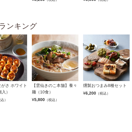
ランキング
がさ ホワイト
【雲仙きのこ本舗】養々
燻製おつまみ8種セット
個入）
麺（10食）
¥
6,200
（税込）
¥
5,800
税込）
（税込）