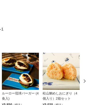
-1
ルーロー琉球バーガー (4
松山鯛めしおにぎり（4
味紀行 鮭ごの
食入)
個入り）2箱セット
ト【三幸】
¥
5,850
¥
5,020
¥
3,100
（税込）
（税込）
（税込）