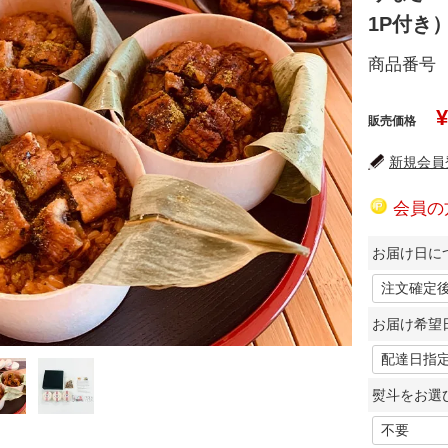
1P付き
商品番号
¥
販売価格
新規会員登
会員の
お届け日につ
お届け希望
熨斗をお選