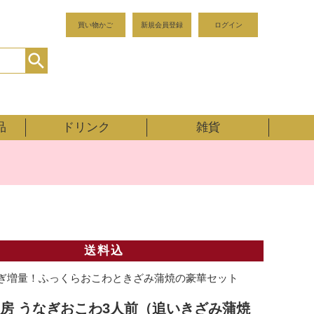
買い物かご
新規会員登録
ログイン
品
ドリンク
雑貨
送料込
ぎ増量！ふっくらおこわときざみ蒲焼の豪華セット
房 うなぎおこわ3人前（追いきざみ蒲焼