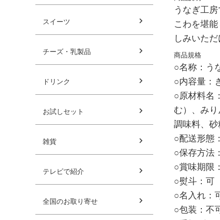
うなぎ工房
スイーツ
こわを堪能
しみいただ
チーズ・乳製品
商品規格
○名称：う
○内容量：き
ドリンク
○原材料名
む）、みり
お試しセット
調味料、砂
○配送形態：
雑貨
○保存方法
○賞味期限
テレビで紹介
○熨斗：可
○名入れ：
全国のお取り寄せ
○包装：不