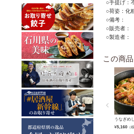
○手提げ：
○荷姿：化
○備考：
○販売者：【
○製造者：【
この商品
うなぎめ
¥
5,160
（