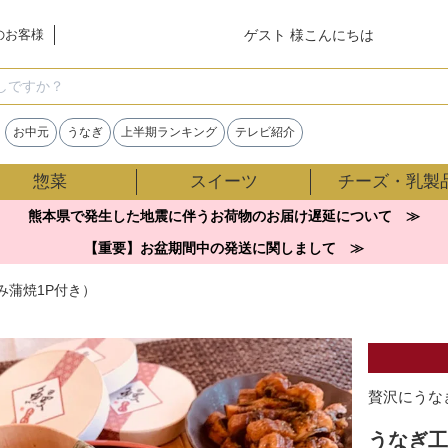
ゲスト 様こんにちは
のお客様
検索
お中元
うなぎ
上半期ランキング
テレビ紹介
惣菜
スイーツ
チーズ・乳製
熊本県で発生した地震に伴うお荷物のお届け遅延について ≫
【重要】お盆期間中の発送に関しまして ≫
み蒲焼1P付き）
贅沢にうな
うなぎ工