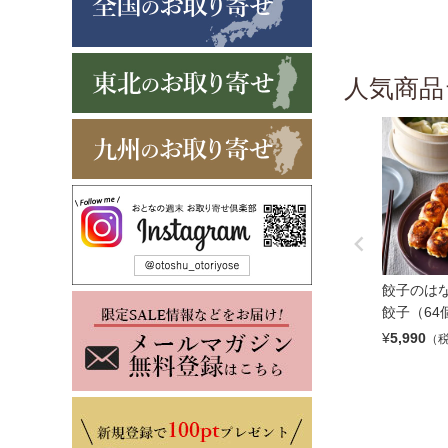
人気商品
餃子のはな
餃子（64
¥
5,990
（