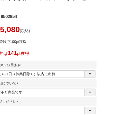
）
8502954
5,080
録で100pt獲得!
141
方は
pt獲得
いて(目安)
(
必
日について
須
)
(
必
びください
須
)
(
必