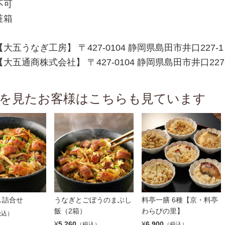
不可
粧箱
大五うなぎ工房】 〒427-0104 静岡県島田市井口227-1
大五通商株式会社】 〒427-0104 静岡県島田市井口227
を見たお客様はこちらも見ています
し詰合せ
うなぎとごぼうのまぶし
料亭一膳 6種【京・料亭
飯（2箱）
わらびの里】
税込）
¥
5,260
¥
6,900
（税込）
（税込）