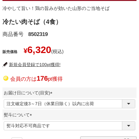
冷やして旨い！鶏の旨みが効いた山形のご当地そば
冷たい肉そば（4食）
商品番号
8502319
6,320
¥
販売価格
新規会員登録で100pt獲得!
176
会員の方は
pt獲得
お届け日について(目安)
(
必
熨斗について
須
)
(
必
須