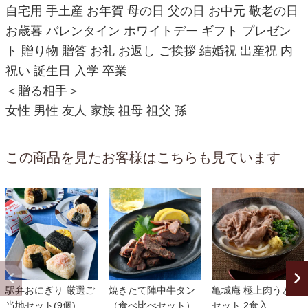
自宅用 手土産 お年賀 母の日 父の日 お中元 敬老の日
お歳暮 バレンタイン ホワイトデー ギフト プレゼン
ト 贈り物 贈答 お礼 お返し ご挨拶 結婚祝 出産祝 内
祝い 誕生日 入学 卒業
＜贈る相手＞
女性 男性 友人 家族 祖母 祖父 孫
この商品を見たお客様はこちらも見ています
駅弁おにぎり 厳選ご
焼きたて陣中牛タン
亀城庵 極上肉うどん
当地セット(9個)
（食べ比べセット）
セット 2食入