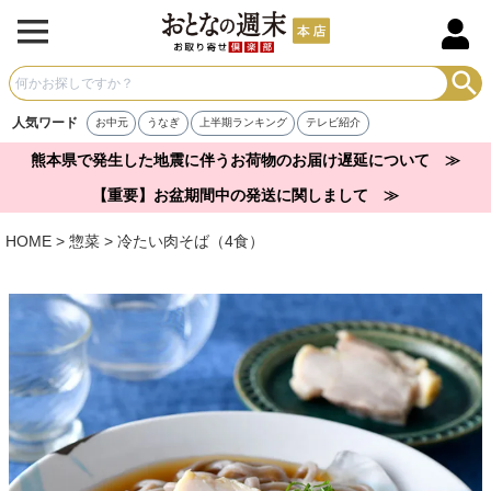
人気ワード
お中元
うなぎ
上半期ランキング
テレビ紹介
熊本県で発生した地震に伴うお荷物のお届け遅延について ≫
【重要】お盆期間中の発送に関しまして ≫
HOME
惣菜
冷たい肉そば（4食）