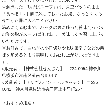
た「鶏一夜干し」を盛り付けて完成です。
※解凍した「鶏そばスープ」は、真空パックのまま
「食べる1つ手前で残しておいたお湯」さっとくぐら
せてから器に入れてください。
温めにくるむ事で、パックの裏に残った旨味たっぷり
の鶏の脂がスープに溶け出し、美味しくお召し上がり
いただけます。
※お好みで、白ねぎの小口切りや七味唐辛子などの薬
味を加えるとより美味しくお召し上がりいただけま
す。
○販売者：【株式会社せんざん】 〒234-0054 神奈川
県横浜市港南区港南台3-24-7
○製造者：【せんざんセントラルキッチン】 〒235-
0042 神奈川県横浜市磯子区上中里町267
＜おすすめ用途＞