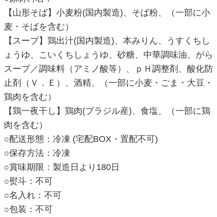
【山形そば】小麦粉(国内製造)、そば粉、（一部に小
麦・そばを含む）
【スープ】鶏出汁(国内製造)、本みりん、うすくちし
ょうゆ、こいくちしょうゆ、砂糖、中華調味油、がら
スープ／調味料（アミノ酸等）、ｐＨ調整剤、酸化防
止剤（Ｖ．Ｅ）、酒精、（一部に小麦・ごま・大豆・
鶏肉を含む）
【鶏一夜干し】鶏肉(ブラジル産)、食塩、（一部に鶏
肉を含む）
○配送形態：冷凍 (宅配BOX・置配不可)
○保存方法：冷凍
○賞味期限：製造日より180日
○熨斗：不可
○名入れ：不可
○包装：不可