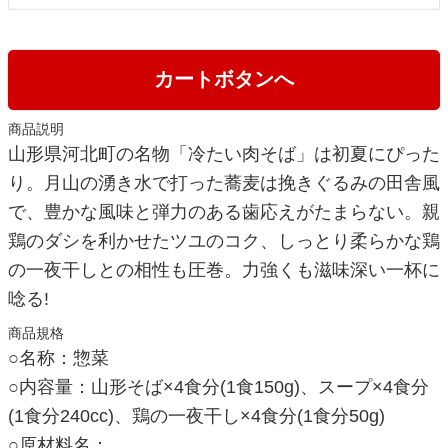
カートボタンへ
商品説明
山形県河北町の名物「冷たい肉そば」は初夏にぴった
り。月山の湧き水で打った蕎麦は挽きぐるみの田舎風
で、豊かな風味と弾力のある歯応えがたまらない。親
鶏のダシを利かせたツユのコク、しっとり柔らかな鶏
の一夜干しとの相性も圧巻。力強くも滋味深い一杯に
唸る!
商品規格
○名称：惣菜
○内容量：山形そば×4食分(1食150g)、スープ×4食分
(1食分240cc)、鶏の一夜干し×4食分(1食分50g)
○原材料名：