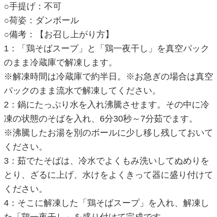
○手提げ：不可
○荷姿：ダンボール
○備考：【お召し上がり方】
1：「鶏そばスープ」と「鶏一夜干し」を真空パック
のまま冷蔵庫で解凍します。
※解凍時間は冷蔵庫で約半日。※お急ぎの場合は真空
パックのまま流水で解凍してください。
2：鍋にたっぷり水を入れ沸騰させます。その中に冷
凍の状態のそばを入れ、6分30秒～7分茹でます。
※沸騰したお湯を別のボールに少し移し残しておいて
ください。
3：茹でたそばは、冷水でよくもみ洗いしてぬめりを
とり、ざるに上げ、水けをよくきって器に盛り付けて
ください。
4：そこに解凍した「鶏そばスープ」を入れ、解凍し