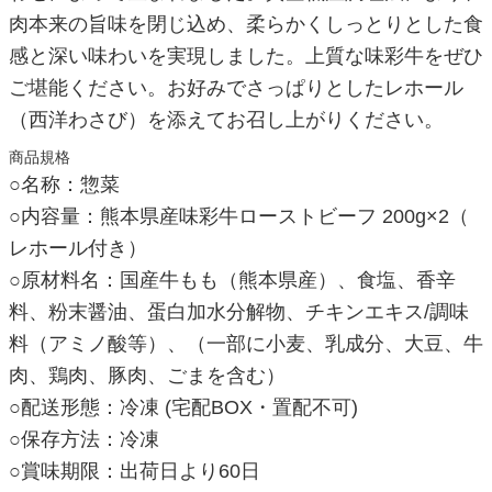
肉本来の旨味を閉じ込め、柔らかくしっとりとした食
感と深い味わいを実現しました。上質な味彩牛をぜひ
ご堪能ください。お好みでさっぱりとしたレホール
（西洋わさび）を添えてお召し上がりください。
商品規格
○名称：惣菜
○内容量：熊本県産味彩牛ローストビーフ 200g×2（
レホール付き）
○原材料名：国産牛もも（熊本県産）、食塩、香辛
料、粉末醤油、蛋白加水分解物、チキンエキス/調味
料（アミノ酸等）、（一部に小麦、乳成分、大豆、牛
肉、鶏肉、豚肉、ごまを含む）
○配送形態：冷凍 (宅配BOX・置配不可)
○保存方法：冷凍
○賞味期限：出荷日より60日