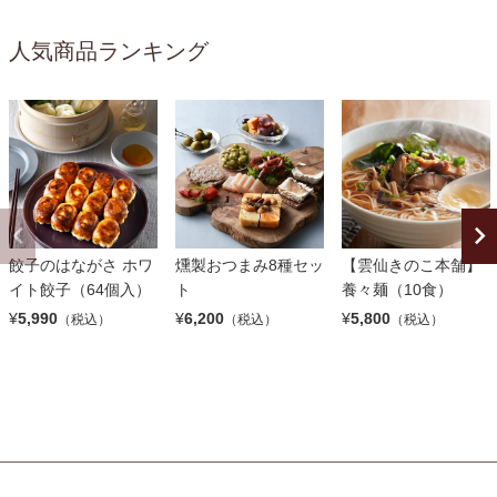
人気商品ランキング
餃子のはながさ ホワ
燻製おつまみ8種セッ
【雲仙きのこ本舗】
イト餃子（64個入）
ト
養々麺（10食）
¥
5,990
¥
6,200
¥
5,800
（税込）
（税込）
（税込）