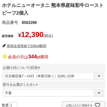
ホテルニューオータニ 熊本県産味彩牛ロースト
ビーフ2個入
商品番号
8502286
12,390
¥
販売価格
新規会員登録で100pt獲得!
344
会員の方は
pt獲得
お届け日について(目安)
(
必
熨斗をお選びください
須
)
(
必
須
お気に入りに登録する