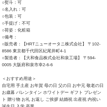
○熨斗：可
○名入れ：可
○包装：可
○手提げ：不可
○荷姿：化粧箱
○備考：
○販売者：【HRTニューオータニ株式会社】 〒102-
8586 東京都千代田区紀尾井町4-1
○製造者：【大和食品株式会社和泉工場】 〒594-
0005 大阪府和泉市幸2-6-6
＜おすすめ用途＞
自宅用 手土産 お年賀 母の日 父の日 お中元 敬老の日
お歳暮 バレンタイン ホワイトデー ギフト プレゼン
ト 贈り物 お礼 お返し ご挨拶 結婚祝 出産祝 内祝い
誕生日 入学 卒業