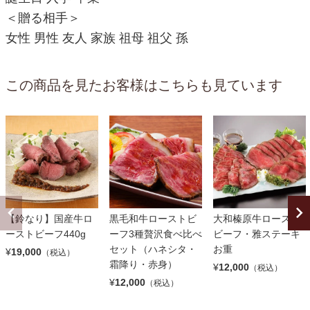
＜贈る相手＞
女性 男性 友人 家族 祖母 祖父 孫
この商品を見たお客様はこちらも見ています
【鈴なり】国産牛ロ
黒毛和牛ローストビ
大和榛原牛ロースト
ーストビーフ440g
ーフ3種贅沢食べ比べ
ビーフ・雅ステーキ
セット（ハネシタ・
お重
¥
19,000
（税込）
霜降り・赤身）
¥
12,000
（税込）
¥
12,000
（税込）