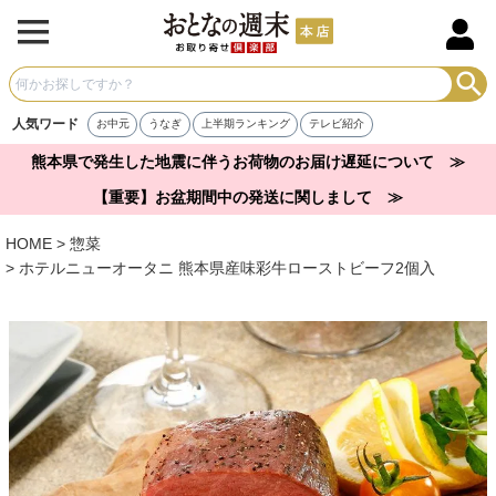
人気ワード
お中元
うなぎ
上半期ランキング
テレビ紹介
熊本県で発生した地震に伴うお荷物のお届け遅延について ≫
【重要】お盆期間中の発送に関しまして ≫
HOME
惣菜
ホテルニューオータニ 熊本県産味彩牛ローストビーフ2個入