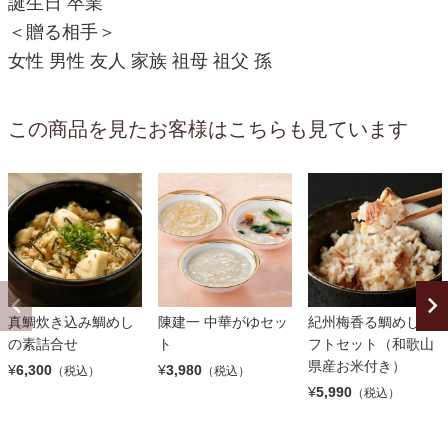
誕生日 卒業
＜贈る相手＞
女性 男性 友人 家族 祖母 祖父 孫
この商品を見たお客様はこちらも見ています
真鯛炊き込み鯛めし
陳建一 中華がゆセッ
紀州梅香る鯛めしギ
の素詰合せ
ト
フトセット（和歌山
県産お米付き）
¥
6,300
¥
3,980
（税込）
（税込）
¥
5,990
（税込）