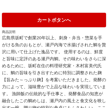
カートボタンへ
商品説明
広島県坂町で創業20年以上、刺身・弁当・惣菜を手
がける魚のおもとが、瀬戸内海で水揚げされた鯛を贅
沢に用いて仕上げた逸品です。 使用するのは、鮮度
と旨味に定評のある瀬戸内鯛。その味わいをさらに深
めるために、坂町在住の料理研究家・木村富美代氏
に、鯛の旨味を引き出すために特別に調整された麹
【旨みた～っぷり麹】を考案いただきました。発酵の
力によって、滋味豊かで上品な味わいを実現していま
す。 漁師飯の伝統的な手仕事と、発酵食品の知恵が
融合したこの鯛めしは、瀬戸内の風土と食文化を映し
出す一椀。贈り物や特別な食卓にもふさわしい、ここ