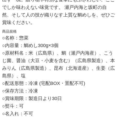
でしか味わえない味覚です。 瀬戸内海と坂町の自
然、そして人の技が織りなす上質な鯛めしを、ぜひご
賞味ください。
商品規格
○名称：惣菜
○内容量：鯛めし300g×3個
○原材料名：米（広島県）、鯛（瀬戸内海産）、こう
じ菌、醤油（大豆・小麦を含む）（広島県製造）、本
みりん（広島県製造）、昆布（北海道産）、生姜（広
島県）、塩
○配送形態：冷凍 (宅配BOX・置配不可)
○保存方法：冷凍
○賞味期限：製造日より30日
○熨斗：可
○名入れ：不可