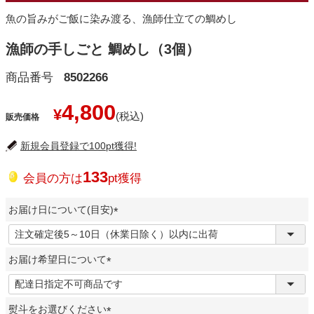
魚の旨みがご飯に染み渡る、漁師仕立ての鯛めし
漁師の手しごと 鯛めし（3個）
商品番号
8502266
4,800
¥
販売価格
新規会員登録で100pt獲得!
133
会員の方は
pt獲得
お届け日について(目安)
(
必
お届け希望日について
須
)
(
必
熨斗をお選びください
須