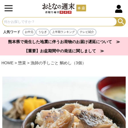
人気ワード
お中元
うなぎ
上半期ランキング
テレビ紹介
熊本県で発生した地震に伴うお荷物のお届け遅延について ≫
【重要】お盆期間中の発送に関しまして ≫
HOME
惣菜
漁師の手しごと 鯛めし（3個）