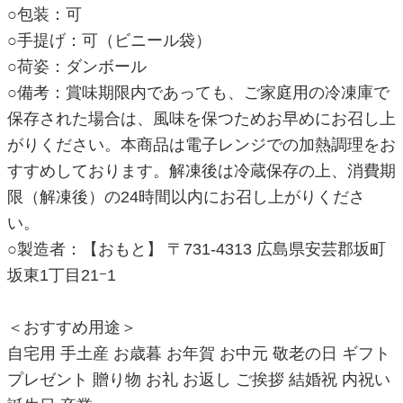
○包装：可
○手提げ：可（ビニール袋）
○荷姿：ダンボール
○備考：賞味期限内であっても、ご家庭用の冷凍庫で
保存された場合は、風味を保つためお早めにお召し上
がりください。本商品は電子レンジでの加熱調理をお
すすめしております。解凍後は冷蔵保存の上、消費期
限（解凍後）の24時間以内にお召し上がりくださ
い。
○製造者：【おもと】 〒731-4313 広島県安芸郡坂町
坂東1丁目21ｰ1
＜おすすめ用途＞
自宅用 手土産 お歳暮 お年賀 お中元 敬老の日 ギフト
プレゼント 贈り物 お礼 お返し ご挨拶 結婚祝 内祝い