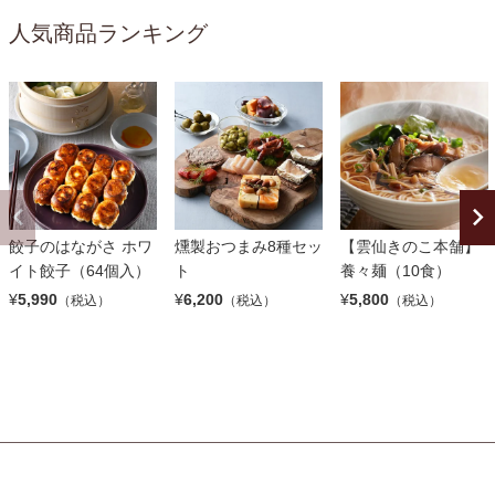
人気商品ランキング
餃子のはながさ ホワ
燻製おつまみ8種セッ
【雲仙きのこ本舗】
イト餃子（64個入）
ト
養々麺（10食）
¥
5,990
¥
6,200
¥
5,800
（税込）
（税込）
（税込）