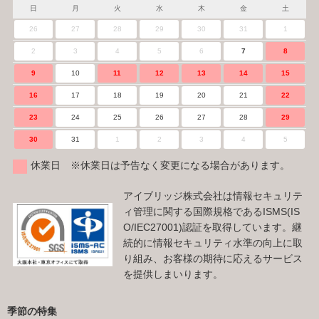
日
月
火
水
木
金
土
26
27
28
29
30
31
1
2
3
4
5
6
7
8
9
10
11
12
13
14
15
16
17
18
19
20
21
22
23
24
25
26
27
28
29
30
31
1
2
3
4
5
休業日 ※休業日は予告なく変更になる場合があります。
アイブリッジ株式会社は情報セキュリテ
ィ管理に関する国際規格であるISMS(IS
O/IEC27001)認証を取得しています。継
続的に情報セキュリティ水準の向上に取
り組み、お客様の期待に応えるサービス
を提供しまいります。
季節の特集