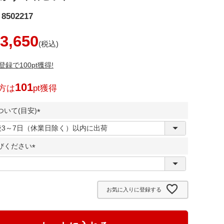
8502217
3,650
録で100pt獲得!
101
方は
pt獲得
いて(目安)
(
必
びください
須
)
(
必
須
お気に入りに登録する
)