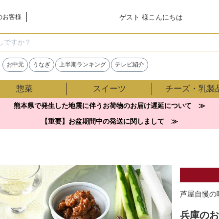
ゲスト 様こんにちは
のお客様
検索
お中元
うなぎ
上半期ランキング
テレビ紹介
惣菜
スイーツ
チーズ・乳製
熊本県で発生した地震に伴うお荷物のお届け遅延について ≫
【重要】お盆期間中の発送に関しまして ≫
芦屋自慢の
兵庫のお