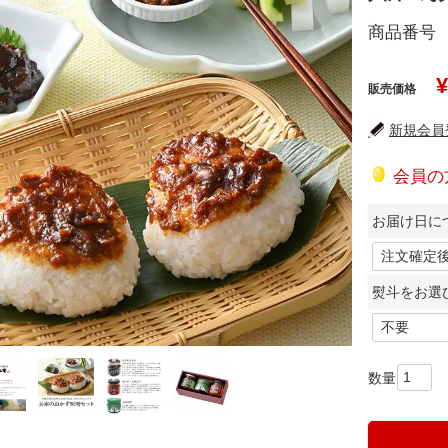
商品番号
¥
販売価格
新規会員登
会員の
お届け日につ
熨斗をお選