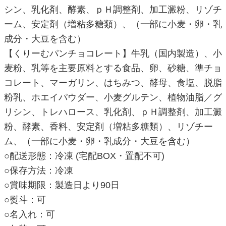
シン、乳化剤、酵素、ｐＨ調整剤、加工澱粉、リゾチ
ーム、安定剤（増粘多糖類）、（一部に小麦・卵・乳
成分・大豆を含む）
【くりーむパンチョコレート】牛乳（国内製造）、小
麦粉、乳等を主要原料とする食品、卵、砂糖、準チョ
コレート、マーガリン、はちみつ、酵母、食塩、脱脂
粉乳、ホエイパウダー、小麦グルテン、植物油脂／グ
リシン、トレハロース、乳化剤、ｐＨ調整剤、加工澱
粉、酵素、香料、安定剤（増粘多糖類）、リゾチー
ム、（一部に小麦・卵・乳成分・大豆を含む）
○配送形態：冷凍 (宅配BOX・置配不可)
○保存方法：冷凍
○賞味期限：製造日より90日
○熨斗：可
○名入れ：可