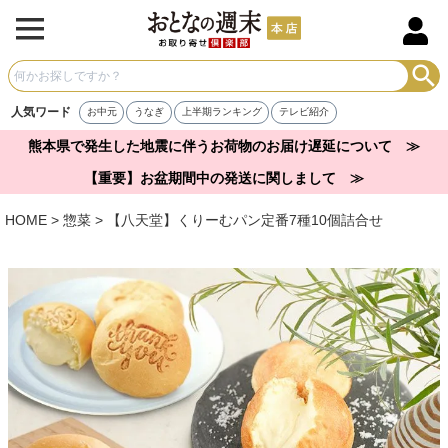
人気ワード
お中元
うなぎ
上半期ランキング
テレビ紹介
熊本県で発生した地震に伴うお荷物のお届け遅延について ≫
【重要】お盆期間中の発送に関しまして ≫
HOME
惣菜
【八天堂】くりーむパン定番7種10個詰合せ