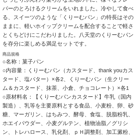
バーのとろけるクリームをいれました。冷やして食べ
る、スイーツのような「くりーむパン」の特長はその
ままに、軽いホイップクリームを配合することで軽さ
とくちどけにこだわりました。八天堂のくりーむパン
を存分に楽しめる満足セットです。
商品規格
○名称：菓子パン
○内容量：くりーむパン（カスタード、thank youカス
タード、塩バター）×各2、くりーむパン（生クリー
ム＆カスタード、抹茶、小倉、チョコレート）×各1
○原材料名：【くりーむパンカスタード】牛乳（国内
製造）、乳等を主要原料とする食品、小麦粉、卵、砂
糖、マーガリン、はちみつ、酵母、食塩、脱脂粉乳、
ホエイパウダー、小麦グルテン、植物油脂／グリシ
ン、トレハロース、乳化剤、ｐＨ調整剤、加工澱粉、