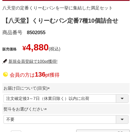
八天堂の定番くりーむパンを一挙に集結した満足セット
【八天堂】くりーむパン定番7種10個詰合せ
商品番号
8502055
4,880
¥
販売価格
新規会員登録で100pt獲得!
136
会員の方は
pt獲得
お届け日について(目安)
(
必
熨斗をお選びください
須
)
(
必
須