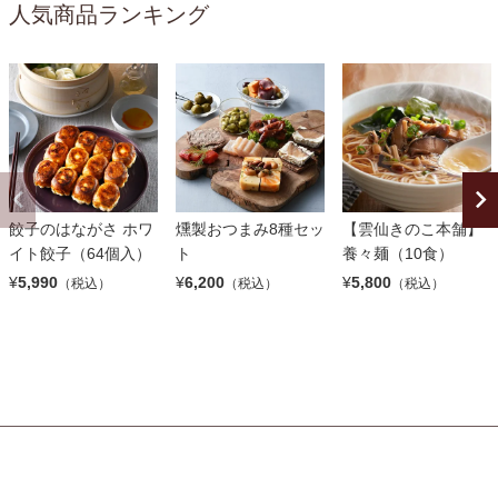
人気商品ランキング
餃子のはながさ ホワ
燻製おつまみ8種セッ
【雲仙きのこ本舗】
イト餃子（64個入）
ト
養々麺（10食）
¥
5,990
¥
6,200
¥
5,800
（税込）
（税込）
（税込）