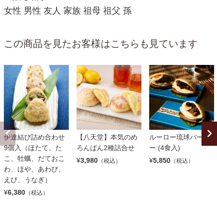
女性 男性 友人 家族 祖母 祖父 孫
この商品を見たお客様はこちらも見ています
伊達結び詰め合わせ
【八天堂】本気のめ
ルーロー琉球バーガ
9個入（ほたて、た
ろんぱん2種詰合せ
ー (4食入)
こ、牡蠣、だておこ
¥
3,980
¥
5,850
（税込）
（税込）
わ、ほや、あわび、
えび、うなぎ）
¥
6,380
（税込）