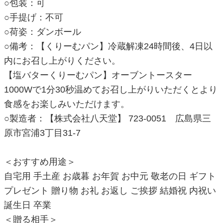
○包装：可
○手提げ：不可
○荷姿：ダンボール
○備考：【くりーむパン】冷蔵解凍24時間後、4日以
内にお召し上がりください。
【塩バターくりーむパン】オーブントースター
1000Wで1分30秒温めてお召し上がりいただくとより
食感をお楽しみいただけます。
○製造者：【株式会社八天堂】 723-0051 広島県三
原市宮浦3丁目31-7
＜おすすめ用途＞
自宅用 手土産 お歳暮 お年賀 お中元 敬老の日 ギフト
プレゼント 贈り物 お礼 お返し ご挨拶 結婚祝 内祝い
誕生日 卒業
＜贈る相手＞