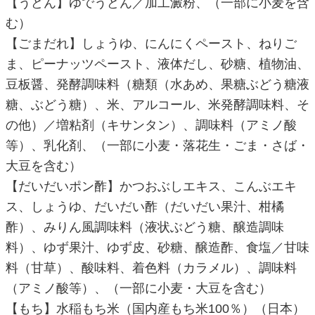
【うどん】ゆでうどん／加工澱粉、（一部に小麦を含
む）
【ごまだれ】しょうゆ、にんにくペースト、ねりご
ま、ピーナッツペースト、液体だし、砂糖、植物油、
豆板醤、発酵調味料（糖類（水あめ、果糖ぶどう糖液
糖、ぶどう糖）、米、アルコール、米発酵調味料、そ
の他）／増粘剤（キサンタン）、調味料（アミノ酸
等）、乳化剤、（一部に小麦・落花生・ごま・さば・
大豆を含む）
【だいだいポン酢】かつおぶしエキス、こんぶエキ
ス、しょうゆ、だいだい酢（だいだい果汁、柑橘
酢）、みりん風調味料（液状ぶどう糖、醸造調味
料）、ゆず果汁、ゆず皮、砂糖、醸造酢、食塩／甘味
料（甘草）、酸味料、着色料（カラメル）、調味料
（アミノ酸等）、（一部に小麦・大豆を含む）
【もち】水稲もち米（国内産もち米100％）（日本）