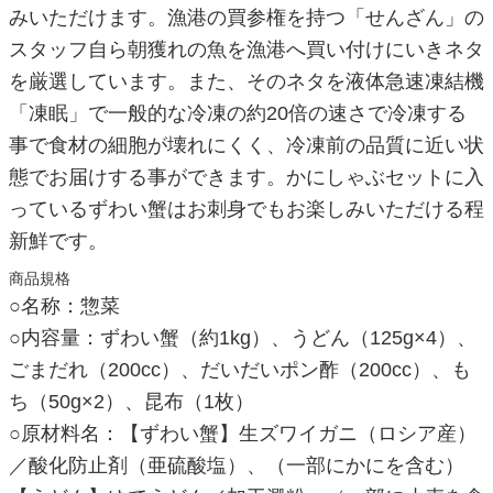
みいただけます。漁港の買参権を持つ「せんざん」の
スタッフ自ら朝獲れの魚を漁港へ買い付けにいきネタ
を厳選しています。また、そのネタを液体急速凍結機
「凍眠」で一般的な冷凍の約20倍の速さで冷凍する
事で食材の細胞が壊れにくく、冷凍前の品質に近い状
態でお届けする事ができます。かにしゃぶセットに入
っているずわい蟹はお刺身でもお楽しみいただける程
新鮮です。
商品規格
○名称：惣菜
○内容量：ずわい蟹（約1kg）、うどん（125g×4）、
ごまだれ（200cc）、だいだいポン酢（200cc）、も
ち（50g×2）、昆布（1枚）
○原材料名：【ずわい蟹】生ズワイガニ（ロシア産）
／酸化防止剤（亜硫酸塩）、（一部にかにを含む）