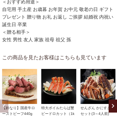
＜おすすめ用途＞
自宅用 手土産 お歳暮 お年賀 お中元 敬老の日 ギフト
プレゼント 贈り物 お礼 お返し ご挨拶 結婚祝 内祝い
誕生日 卒業
＜贈る相手＞
女性 男性 友人 家族 祖母 祖父 孫
この商品を見たお客様はこちらも見ています
【鈴なり】国産牛ロ
特大ボイルたらば蟹
せんざん かにすき鍋
ーストビーフ440g
ビードロカット（1k
セット(3～4人前)