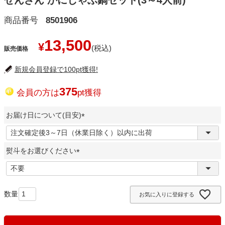
せんざん かにしゃぶ鍋セット(3～4人前)
商品番号
8501906
13,500
¥
販売価格
新規会員登録で100pt獲得!
375
会員の方は
pt獲得
お届け日について(目安)
(
必
熨斗をお選びください
須
)
(
必
須
お気に入りに登録する
)