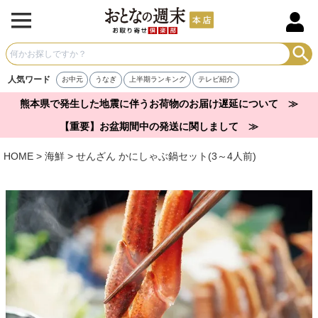
人気ワード
お中元
うなぎ
上半期ランキング
テレビ紹介
熊本県で発生した地震に伴うお荷物のお届け遅延について ≫
【重要】お盆期間中の発送に関しまして ≫
HOME
海鮮
せんざん かにしゃぶ鍋セット(3～4人前)