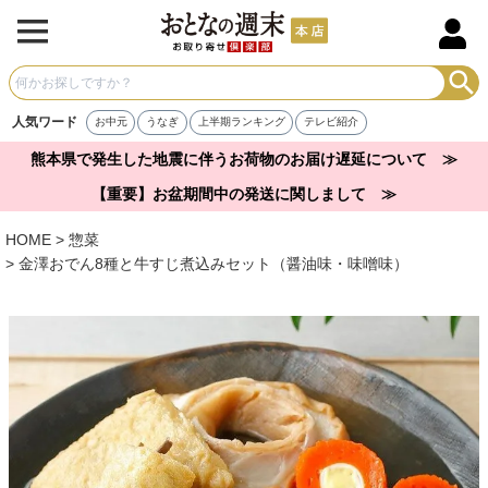
人気ワード
お中元
うなぎ
上半期ランキング
テレビ紹介
熊本県で発生した地震に伴うお荷物のお届け遅延について ≫
【重要】お盆期間中の発送に関しまして ≫
HOME
惣菜
金澤おでん8種と牛すじ煮込みセット（醤油味・味噌味）