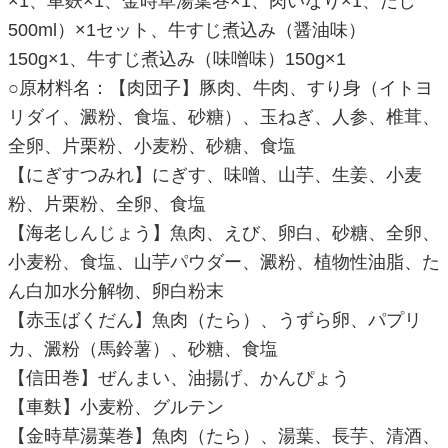
×1、車麩×1、金時草湯葉巻×1、肉いなり×1、だし
500ml）×1セット、牛すじ煮込み（醤油味）
150g×1、牛すじ煮込み（味噌味）150g×1
○原材料名：【肉団子】豚肉、牛肉、すり身（イトヨ
リダイ、澱粉、食塩、砂糖）、玉ねぎ、人参、椎茸、
全卵、片栗粉、小麦粉、砂糖、食塩
【にぎすつみれ】にぎす、味噌、山芋、生姜、小麦
粉、片栗粉、全卵、食塩
【海老しんじょう】魚肉、えび、卵白、砂糖、全卵、
小麦粉、食塩、山芋パウダー、澱粉、植物性油脂、た
ん白加水分解物、卵白粉末
【赤玉ばくだん】魚肉（たら）、うずら卵、パプリ
カ、澱粉（馬鈴薯）、砂糖、食塩
【信田巻】ぜんまい、油揚げ、かんぴょう
【車麩】小麦粉、グルテン
【金時草湯葉巻】魚肉（たら）、湯葉、長芋、清酒、