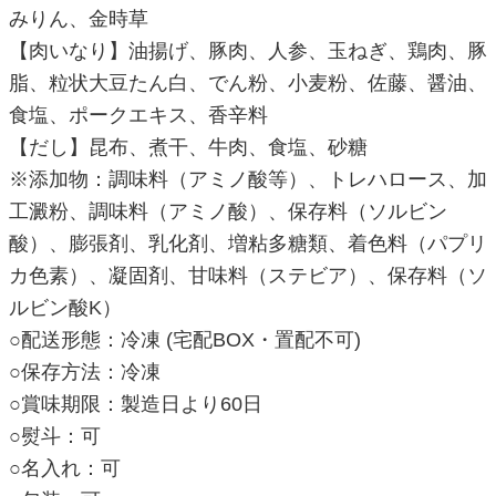
みりん、金時草
【肉いなり】油揚げ、豚肉、人参、玉ねぎ、鶏肉、豚
脂、粒状大豆たん白、でん粉、小麦粉、佐藤、醤油、
食塩、ポークエキス、香辛料
【だし】昆布、煮干、牛肉、食塩、砂糖
※添加物：調味料（アミノ酸等）、トレハロース、加
工澱粉、調味料（アミノ酸）、保存料（ソルビン
酸）、膨張剤、乳化剤、増粘多糖類、着色料（パプリ
カ色素）、凝固剤、甘味料（ステビア）、保存料（ソ
ルビン酸K）
○配送形態：冷凍 (宅配BOX・置配不可)
○保存方法：冷凍
○賞味期限：製造日より60日
○熨斗：可
○名入れ：可