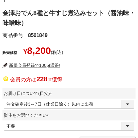
金澤おでん8種と牛すじ煮込みセット（醤油味・
味噌味）
商品番号
8501849
8,200
¥
販売価格
新規会員登録で100pt獲得!
228
会員の方は
pt獲得
お届け日について(目安)
(
必
熨斗をお選びください
須
)
(
必
須