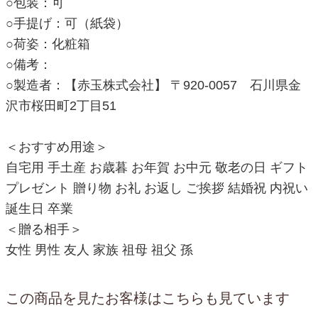
○包装：可
○手提げ：可（紙袋）
○荷姿：化粧箱
○備考：
○製造者：【赤玉株式会社】 〒920-0057 石川県金
沢市桜田町2丁目51
＜おすすめ用途＞
自宅用 手土産 お歳暮 お年賀 お中元 敬老の日 ギフト
プレゼント 贈り物 お礼 お返し ご挨拶 結婚祝 内祝い
誕生日 卒業
＜贈る相手＞
女性 男性 友人 家族 祖母 祖父 孫
この商品を見たお客様はこちらも見ています