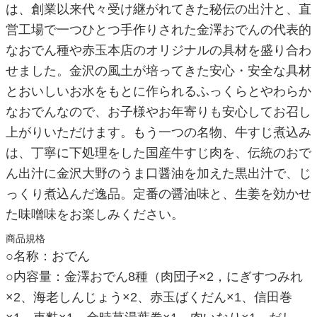
は、創業以来代々受け継がれてきた秘伝の出汁と、直
営工場で一つひとつ手作りされた金澤おでんの代表的
なおでん種や赤玉本店のオリジナルの具材を盛り合わ
せました。金沢の風土が培ってきた安心・安全な具材
とおいしいお水をもとに作られるふっくらとやわらか
なおでんなので、お子様やお年寄りも安心してお召し
上がりいただけます。もう一つの名物、牛すじ煮込み
は、丁寧に下処理をした国産牛すじ肉を、伝統のおで
ん出汁に金沢大野のうま口醤油を加えた黒出汁で、じ
っくり煮込んだ逸品。定番の醤油味と、生姜を効かせ
た味噌味をお楽しみください。
商品規格
○名称：おでん
○内容量：金澤おでん8種（肉団子×2，にぎすつみれ
×2、海老しんじょう×2、赤玉ばくだん×1、信田巻