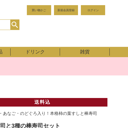
買い物かご
新規会員登録
ログイン
品
ドリンク
雑貨
送料込
・あなご・のどぐろ入り！本格柿の葉すしと棒寿司
司と3種の棒寿司セット