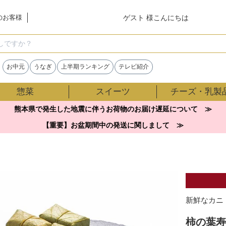
ゲスト 様こんにちは
のお客様
検索
お中元
うなぎ
上半期ランキング
テレビ紹介
惣菜
スイーツ
チーズ・乳製
熊本県で発生した地震に伴うお荷物のお届け遅延について ≫
【重要】お盆期間中の発送に関しまして ≫
新鮮なカニ
柿の葉寿