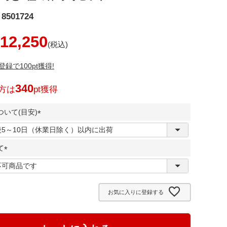
8501724
12,250
録で100pt獲得!
340
方は
pt獲得
いて(目安)
(
必
て
須
)
(
必
須
お気に入りに登録する
)