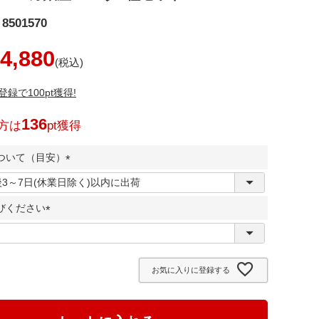
8501570
4,880
録で100pt獲得!
136
方は
pt獲得
ついて（目安）
(
必
びください
須
)
(
必
須
お気に入りに登録する
)