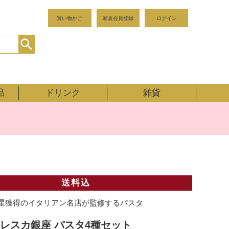
買い物かご
新規会員登録
ログイン
品
ドリンク
雑貨
送料込
星獲得のイタリアン名店が監修するパスタ
レスカ銀座 パスタ4種セット