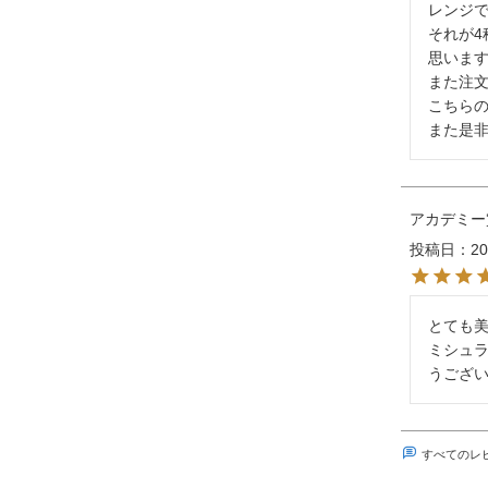
レンジで
それが
思います
また注文
こちらの
また是
アカデミー
投稿日
20
とても美
ミシュ
うござ
すべてのレ