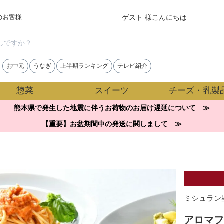
ゲスト 様こんにちは
のお客様
検索
お中元
うなぎ
上半期ランキング
テレビ紹介
惣菜
スイーツ
チーズ・乳製
熊本県で発生した地震に伴うお荷物のお届け遅延について ≫
【重要】お盆期間中の発送に関しまして ≫
ミシュラン
アロマフ