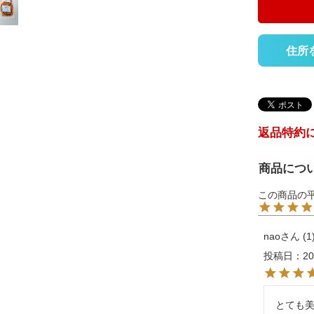
住所
返品特約
商品につ
nao
1
投稿日
20
とても美