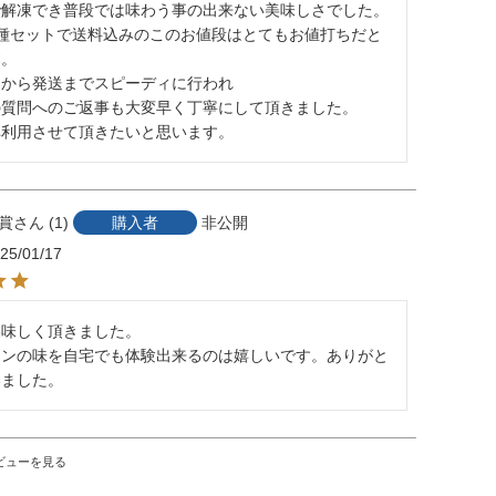
解凍でき普段では味わう事の出来ない美味しさでした。

4種セットで送料込みのこのお値段はとてもお値打ちだと
。

から発送までスピーディに行われ

質問へのご返事も大変早く丁寧にして頂きました。

非利用させて頂きたいと思います。
賞
1
購入者
非公開
25/01/17
味しく頂きました。

ランの味を自宅でも体験出来るのは嬉しいです。ありがと
いました。
ビューを見る