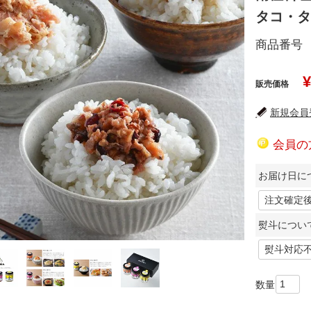
タコ・タ
商品番号
¥
販売価格
新規会員登
会員の
お届け日に
熨斗につい