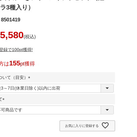
ラ3種入り）
8501419
5,580
録で100pt獲得!
155
方は
pt獲得
ついて（目安）
(
必
て
須
)
(
必
須
お気に入りに登録する
)