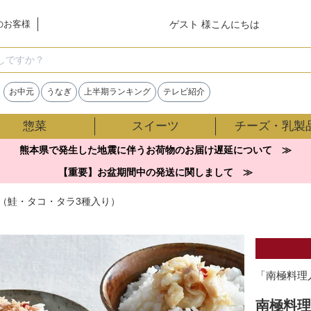
ゲスト 様こんにちは
のお客様
検索
お中元
うなぎ
上半期ランキング
テレビ紹介
惣菜
スイーツ
チーズ・乳製
熊本県で発生した地震に伴うお荷物のお届け遅延について ≫
【重要】お盆期間中の発送に関しまして ≫
（鮭・タコ・タラ3種入り）
「南極料理
南極料理