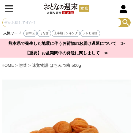
人気ワード
お中元
うなぎ
上半期ランキング
テレビ紹介
熊本県で発生した地震に伴うお荷物のお届け遅延について ≫
【重要】お盆期間中の発送に関しまして ≫
HOME
惣菜
味覚物語 はちみつ梅 500g