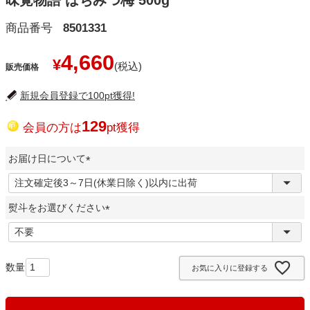
味覚物語 はちみつ梅 500g
商品番号
8501331
4,660
¥
販売価格
新規会員登録で100pt獲得!
129
会員の方は
pt獲得
お届け日について
(
必
熨斗をお選びください
須
)
(
必
須
お気に入りに登録する
)