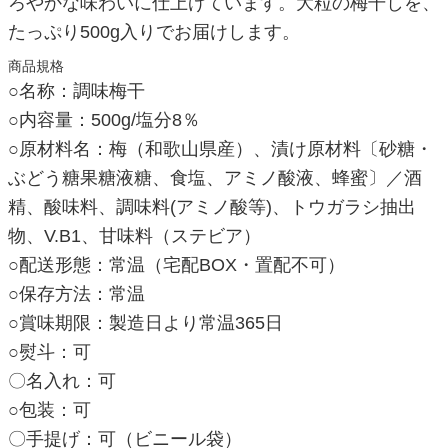
ろやかな味わいに仕上げています。大粒の梅干しを、
たっぷり500g入りでお届けします。
商品規格
○名称：調味梅干
○内容量：500g/塩分8％
○原材料名：梅（和歌山県産）、漬け原材料〔砂糖・
ぶどう糖果糖液糖、食塩、アミノ酸液、蜂蜜〕／酒
精、酸味料、調味料(アミノ酸等)、トウガラシ抽出
物、V.B1、甘味料（ステビア）
○配送形態：常温（宅配BOX・置配不可）
○保存方法：常温
○賞味期限：製造日より常温365日
○熨斗：可
〇名入れ：可
○包装：可
〇手提げ：可（ビニール袋）