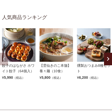
人気商品ランキング
餃子のはながさ ホワ
【雲仙きのこ本舗】
燻製おつまみ8種セッ
イト餃子（64個入）
養々麺（10食）
ト
¥
5,990
¥
5,800
¥
6,200
（税込）
（税込）
（税込）