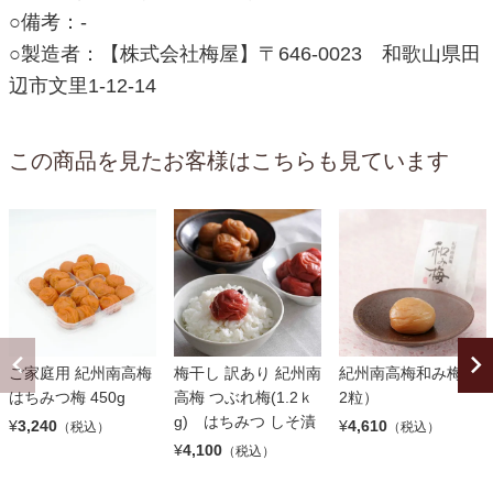
○備考：-
○製造者：【株式会社梅屋】〒646-0023 和歌山県田
辺市文里1-12-14
この商品を見たお客様はこちらも見ています
ご家庭用 紀州南高梅
梅干し 訳あり 紀州南
紀州南高梅和み梅（1
はちみつ梅 450g
高梅 つぶれ梅(1.2ｋ
2粒）
g) はちみつ しそ漬
¥
3,240
¥
4,610
（税込）
（税込）
¥
4,100
（税込）