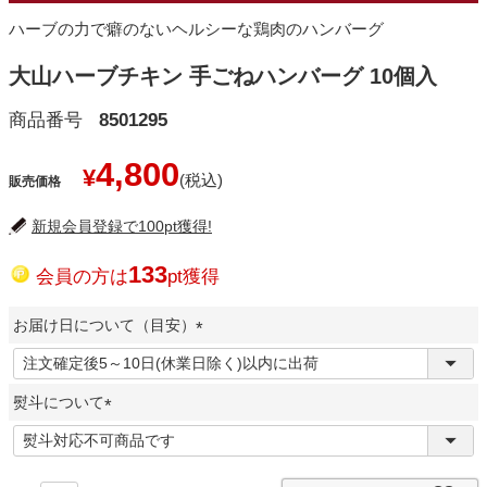
ハーブの力で癖のないヘルシーな鶏肉のハンバーグ
大山ハーブチキン 手ごねハンバーグ 10個入
商品番号
8501295
4,800
¥
販売価格
新規会員登録で100pt獲得!
133
会員の方は
pt獲得
お届け日について（目安）
(
必
熨斗について
須
)
(
必
須