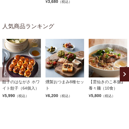
¥
3,680
（税込）
人気商品ランキング
餃子のはながさ ホワ
燻製おつまみ8種セッ
【雲仙きのこ本舗】
イト餃子（64個入）
ト
養々麺（10食）
¥
5,990
¥
6,200
¥
5,800
（税込）
（税込）
（税込）