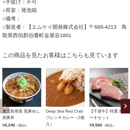
○手提げ：不可
○荷姿：発泡箱
○備考：
○製造者：【エムケイ開発株式会社】〒689-4213 鳥
取県西伯郡伯耆町金屋谷1801
この商品を見たお客様はこちらも見ています
鹿児島県産 黒豚めし
Deep Sea Red Crab
【千屋牛】特選ステ
黒豚丼
フレンチカレー（3食
ーキセット
入）
¥
6,240
¥
9,560
（税込）
（税込）