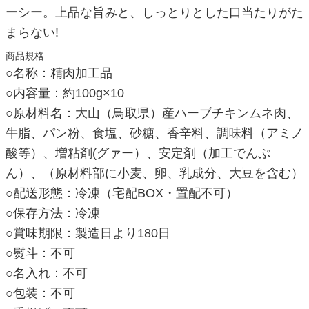
ーシー。上品な旨みと、しっとりとした口当たりがた
まらない!
商品規格
○名称：精肉加工品
○内容量：約100g×10
○原材料名：大山（鳥取県）産ハーブチキンムネ肉、
牛脂、パン粉、食塩、砂糖、香辛料、調味料（アミノ
酸等）、増粘剤(グァー）、安定剤（加工でんぷ
ん）、（原材料部に小麦、卵、乳成分、大豆を含む）
○配送形態：冷凍（宅配BOX・置配不可）
○保存方法：冷凍
○賞味期限：製造日より180日
○熨斗：不可
○名入れ：不可
○包装：不可