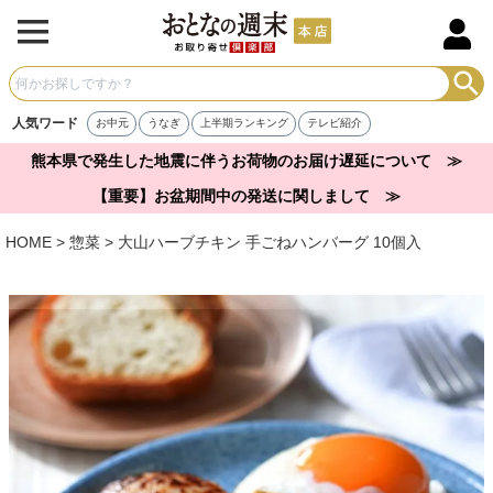
人気ワード
お中元
うなぎ
上半期ランキング
テレビ紹介
熊本県で発生した地震に伴うお荷物のお届け遅延について ≫
【重要】お盆期間中の発送に関しまして ≫
HOME
惣菜
大山ハーブチキン 手ごねハンバーグ 10個入