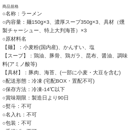
商品規格
○名称：ラーメン
○内容量：麺150g×3、濃厚スープ350g×3、具材（燻
製チャーシュー、特上大判海苔）×3
○原材料名
【麺】：小麦粉(国内産)、かんすい、塩
【スープ】：鶏油、豚骨、鶏ガラ、昆布、醤油、調味
料(アミノ酸等)
【具材】：豚肉、海苔、(一部に小麦・大豆を含む)
○配送形態：冷凍 (宅配BOX・置配不可)
○保存方法：冷凍-14℃以下
○賞味期限：製造日より90日
○熨斗：不可
○名入れ：不可
○包装：不可