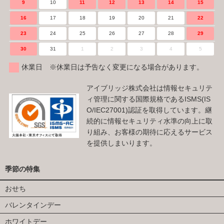
9
10
11
12
13
14
15
16
17
18
19
20
21
22
23
24
25
26
27
28
29
30
31
1
2
3
4
5
休業日 ※休業日は予告なく変更になる場合があります。
アイブリッジ株式会社は情報セキュリテ
ィ管理に関する国際規格であるISMS(IS
O/IEC27001)認証を取得しています。継
続的に情報セキュリティ水準の向上に取
り組み、お客様の期待に応えるサービス
を提供しまいります。
季節の特集
おせち
バレンタインデー
ホワイトデー