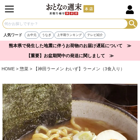
人気ワード
お中元
うなぎ
上半期ランキング
テレビ紹介
熊本県で発生した地震に伴うお荷物のお届け遅延について ≫
【重要】お盆期間中の発送に関しまして ≫
HOME
惣菜
【神田ラーメン わいず】ラーメン（3食入り）