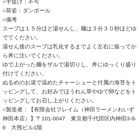
○手提げ：不可
○荷姿：ダンボール
○備考
スープは１５分ほど湯せんし、麺は３分３０秒ほどゆ
でてください。
湯せん後のスープは乳化するまでよく左右に振ってか
ら丼に注いでください。
ゆで上がった麺をザルで湯切りし、丼にゆっくり盛り
付けてください。
ぬるめのお湯で温めたチャーシューと付属の海苔をト
ッピングして、お好みでほうれん草やゆで卵などをト
ッピングしてお召し上がりください。
○製造者：【有限会社フレイム（神田ラーメンわいず
神田本店）】〒101-0047 東京都千代田区内神田3-9-
6 大熊ビル1階