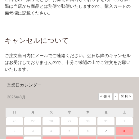
際は当店から商品とは別便で郵便いたしますので、購入カートの
備考欄に記載ください。
キャンセルについて
ご注文当日内にメールでご連絡ください。翌日以降のキャンセル
はお受けしておりませんので、十分ご確認の上でご注文をお願い
いたします。
営業日カレンダー
2026年8月
日
月
火
水
木
金
土
26
27
28
29
30
31
1
2
3
4
5
6
7
8