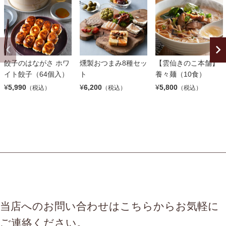
餃子のはながさ ホワ
燻製おつまみ8種セッ
【雲仙きのこ本舗】
イト餃子（64個入）
ト
養々麺（10食）
¥
5,990
¥
6,200
¥
5,800
（税込）
（税込）
（税込）
当店へのお問い合わせはこちらからお気軽に
ご連絡ください。