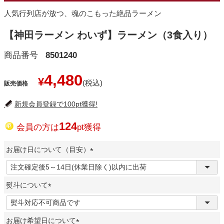
人気行列店が放つ、魂のこもった絶品ラーメン
【神田ラーメン わいず】ラーメン（3食入り）
商品番号
8501240
4,480
¥
販売価格
新規会員登録で100pt獲得!
124
会員の方は
pt獲得
お届け日について（目安）
(
必
熨斗について
須
)
(
必
お届け希望日について
須