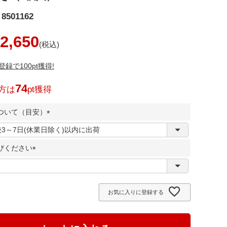
8501162
2,650
録で100pt獲得!
74
方は
pt獲得
ついて（目安）
(
必
びください
須
)
(
必
須
お気に入りに登録する
)