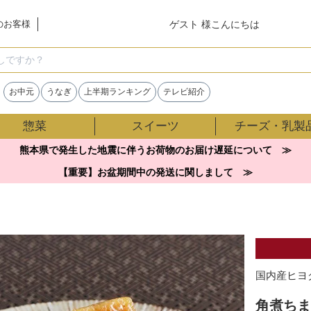
ゲスト 様こんにちは
のお客様
検索
お中元
うなぎ
上半期ランキング
テレビ紹介
惣菜
スイーツ
チーズ・乳製
熊本県で発生した地震に伴うお荷物のお届け遅延について ≫
【重要】お盆期間中の発送に関しまして ≫
国内産ヒヨ
角煮ちま