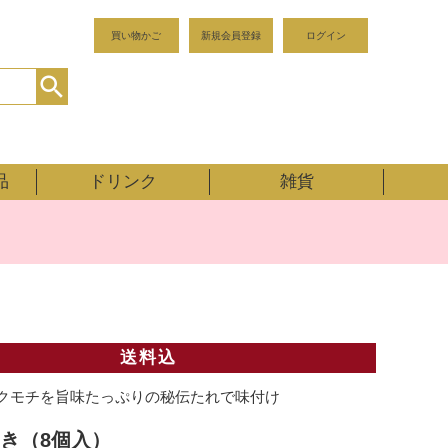
買い物かご
新規会員登録
ログイン
品
ドリンク
雑貨
送料込
クモチを旨味たっぷりの秘伝たれで味付け
き（8個入）