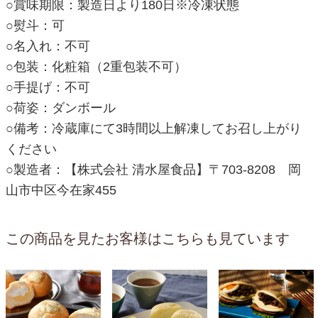
○賞味期限：製造日より180日※冷凍状態
○熨斗：可
○名入れ：不可
○包装：化粧箱（2重包装不可）
○手提げ：不可
○荷姿：ダンボール
○備考：冷蔵庫にて3時間以上解凍してお召し上がり
ください
○製造者：【株式会社 清水屋食品】〒703-8208 岡
山市中区今在家455
この商品を見たお客様はこちらも見ています