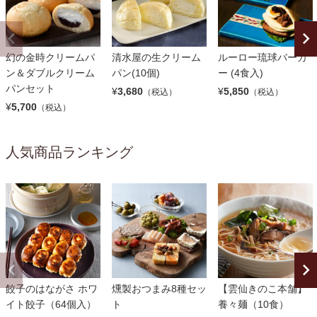
幻の金時クリームパ
清水屋の生クリーム
ルーロー琉球バーガ
ン＆ダブルクリーム
パン(10個)
ー (4食入)
パンセット
¥
3,680
¥
5,850
（税込）
（税込）
¥
5,700
（税込）
人気商品ランキング
餃子のはながさ ホワ
燻製おつまみ8種セッ
【雲仙きのこ本舗】
イト餃子（64個入）
ト
養々麺（10食）