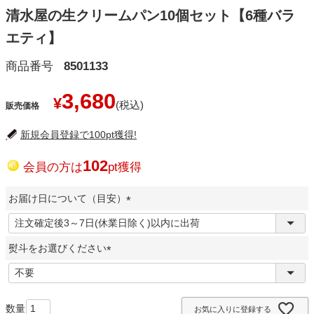
清水屋の生クリームパン10個セット【6種バラ
エティ】
商品番号
8501133
3,680
¥
販売価格
新規会員登録で100pt獲得!
102
会員の方は
pt獲得
お届け日について（目安）
(
必
熨斗をお選びください
須
)
(
必
須
お気に入りに登録する