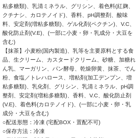
粘多糖類)、乳清ミネラル、グリシン、着色料(紅麹、
クチナシ、カロテノイド)、香料、pH調整剤、酸味
料、安定剤(増粘多糖類)、ゲル化剤(ペクチン)、V.C、
酸化防止剤(V.E)、(一部に小麦・卵・乳成分・大豆を
含む)
【抹茶】小麦粉(国内製造)、乳等を主要原料とする食
品、生クリーム、カスタードクリーム、砂糖、加糖れ
ん乳、マーガリン、パン酵母、乾燥卵黄、抹茶、でん
粉、食塩／トレハロース、増粘剤(加工デンプン、増
粘多糖類)、乳化剤、グリシン、乳清ミネラル、pH調
整剤、安定剤(増粘多糖類)、香料、V.C、酸化防止剤
(V.E)、着色料(カロテノイド)、(一部に小麦・卵・乳
成分・大豆を含む)
○配送形態：冷凍 (宅配BOX・置配不可)
○保存方法：冷凍