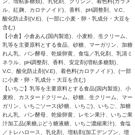
ン、増粘多糖類)、乳化剤、グリシン、着色料(カラメ
ル、紅麹、カロテノイド)、香料、pH調整剤、V.C、
酸化防止剤(V.E)、(一部に小麦・卵・乳成分・大豆を
含む)
【小倉】小倉あん(国内製造)、小麦粉、生クリーム、
乳等を主要原料とする食品、砂糖、マーガリン、加糖
れん乳、パン酵母、乾燥卵黄、食塩／乳化剤、乳清ミ
ネラル、pH調整剤、香料、安定剤(増粘多糖類)、
V.C、酸化防止剤(V.E)、着色料(カロテノイド)、(一部
に小麦・卵・乳成分・大豆を含む)
【いちご】乳等を主要原料とする食品(国内製造)、小
麦粉、カスタードクリーム、砂糖、生クリーム、マー
ガリン、いちごソース(砂糖、いちご)、いちご、加糖
れん乳、パン酵母、乾燥卵黄、レモン果汁、いちご果
汁加工品(果糖ぶどう糖液糖、いちご濃縮果汁)、食塩
／トレハロース、乳化剤、増粘剤(加工デンプン、増