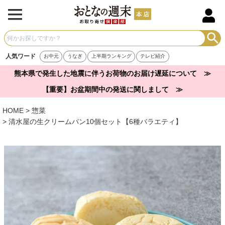
人気ワード
お中元
うなぎ
上半期ランキング
テレビ紹介
熊本県で発生した地震に伴うお荷物のお届け遅延について ≫
【重要】お盆期間中の発送に関しまして ≫
HOME
惣菜
清水屋の生クリームパン10個セット【6種バラエティ】