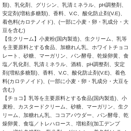
類)、乳化剤、グリシン、乳清ミネラル、pH調整剤、
安定剤(増粘多糖類)、香料、V.C、酸化防止剤(V.E)、
着色料(カロテノイド)、(一部に小麦・卵・乳成分・大
豆を含む)
【生クリーム】小麦粉(国内製造)、生クリーム、乳等
を主要原料とする食品、加糖れん乳、ホワイトチョコ
レート、砂糖、マーガリン、パン酵母、乾燥卵黄、食
塩／乳化剤、乳清ミネラル、酒精、pH調整剤、安定
剤(増粘多糖類)、香料、V.C、酸化防止剤(V.E)、着色
料(カロテノイド)、(一部に小麦・卵・乳成分・大豆を
含む)
【チョコ】乳等を主要原料とする食品(国内製造)、小
麦粉、カスタードクリーム、砂糖、マーガリン、生ク
リーム、加糖れん乳、ココアパウダー、パン酵母、乾
燥卵黄、食塩／トレハロース、増粘剤(加工デンプ