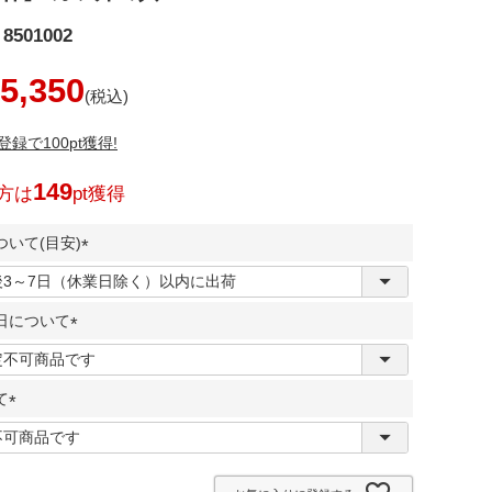
8501002
5,350
録で100pt獲得!
149
方は
pt獲得
いて(目安)
(
必
日について
須
)
(
必
て
須
)
(
必
須