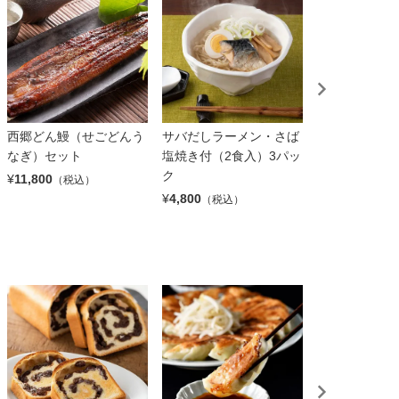
西郷どん鰻（せごどんう
サバだしラーメン・さば
牛カルビ皿 4
なぎ）セット
塩焼き付（2食入）3パッ
【焼肉丼 十番
ク
¥
11,800
¥
3,880
（税込）
（税込）
¥
4,800
（税込）