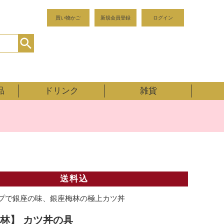
買い物かご
新規会員登録
ログイン
品
ドリンク
雑貨
送料込
プで銀座の味、銀座梅林の極上カツ丼
林】 カツ丼の具