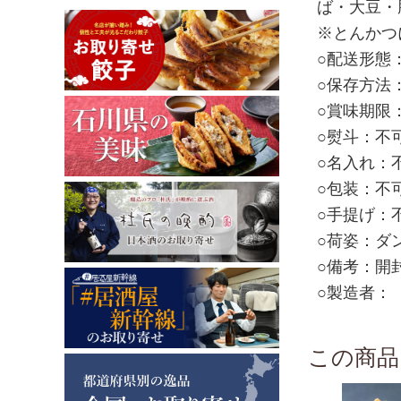
ば・大豆・
※とんかつ
○配送形態：
○保存方法
○賞味期限
○熨斗：不
○名入れ：
○包装：不
○手提げ：
○荷姿：ダ
○備考：開
○製造者：
この商品