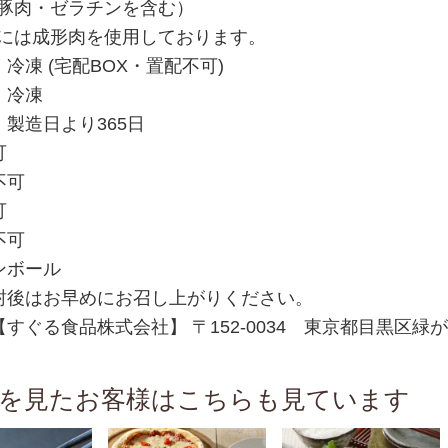
豚肉・ゼラチンを含む）
には成形肉を使用しております。
冷凍 (宅配BOX・置配不可)
：冷凍
：製造日より365日
可
不可
可
不可
ンボール
封後はお早めにお召し上がりください。
【すぐる食品株式会社】 〒152-0034 東京都目黒区
を見たお客様はこちらも見ています