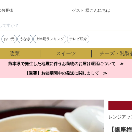
ゲスト 様こんにちは
のお客様
検索
お中元
うなぎ
上半期ランキング
テレビ紹介
惣菜
スイーツ
チーズ・乳製
熊本県で発生した地震に伴うお荷物のお届け遅延について ≫
【重要】お盆期間中の発送に関しまして ≫
レンジアッ
【銀座梅