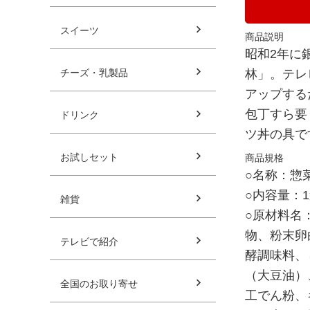
スイーツ
商品説明
昭和2年に
林」。テレ
チーズ・乳製品
アップする
包丁すら要
ドリンク
ツ丼の具で
お試しセット
商品規格
○名称：惣
○内容量：1
雑貨
○原材料名
物、粉末卵
テレビで紹介
酵調味料、
（大豆油）
全国のお取り寄せ
工でん粉、