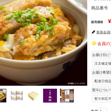
商品番号
¥
販売価格
新規会員登
会員の
お届け日につ
お届け希望
熨斗につい