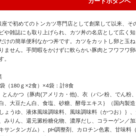
カートボタンへ
銀座で初めてのトンカツ専門店として創業して以来、そ
ビや雑誌にも取り上げられ、カツ丼の名店として広く知
だけの簡単便利なかつ丼です。カツをカットし卵と玉ね
りません。手間暇をかけずに軟らかい豚肉とフワフワ卵
す。
菜
袋（180ｇ×2食）×4袋：計8食
：とんかつ｛豚肉(アメリカ・他)、衣（パン粉、でん粉
白、大豆たん白、食塩、砂糖、酵母エキス｝（国内製造
しょうゆ、液体風味調味料、風味調味料（かつお）｝、
、みりん、還元澱粉糖化物、濃厚だし、コラーゲン／加
キサンタンガム）、pH調整剤、カロチン色素、甘味料