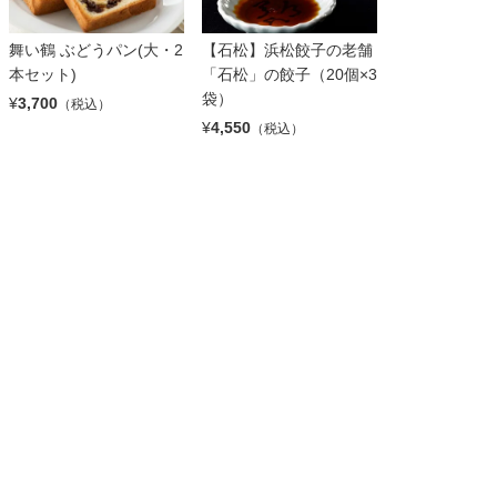
舞い鶴 ぶどうパン(大・2
【石松】浜松餃子の老舗
中華蕎麦とみ
本セット)
「石松」の餃子（20個×3
(3食)
袋）
¥
3,700
¥
4,680
（税込）
（税込）
¥
4,550
（税込）