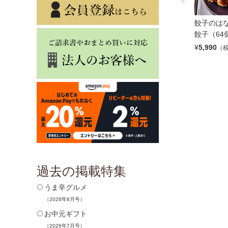
餃子のはな
餃子（64
¥
5,990
（
過去の掲載特集
うま辛グルメ
（2026年8月号）
お中元ギフト
（2026年7月号）