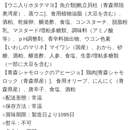
【ウニ入りホタテマヨ】魚介類[帆立貝柱（青森県陸
奥湾産）、蒸ウニ]、食用植物油脂（大豆を含む）、
酒粕、乾燥卵、醸造酢、食塩、コンスターチ、脱脂粉
乳、マスタード/増粘多糖類、調味料（アミノ酸
等）、ｐH調整剤、香辛料抽出物、ウコン色素
【いわしのマリネ】マイワシ（国産）、おから、砂
糖、酒粕、醸造酢、人参、食塩、生姜/増粘多糖類
（一部に大豆を含む）
【青森シャモロックのアヒージョ】鶏肉[青森シャモ
ロック（青森県産）]、食用オリーブ、にんにく（青
森県産）、唐辛子、食塩、酒粕
○配送形態：常温
○保存方法：常温
○賞味期限：製造日より1095日
○熨斗：不可