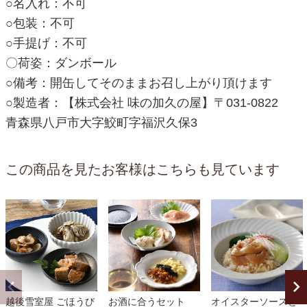
○名入れ：不可
○包装：不可
○手提げ：不可
〇荷姿：ダンボール
○備考：開缶してそのままお召し上がり頂けます
○製造者：【株式会社 味の加久の屋】〒031-0822
青森県八戸市大字鮫町字福沢久保3
この商品を見たお客様はこちらも見ています
越後雪室屋 ごほうび
お酒に合うセット
オイスターソースと