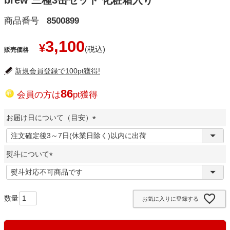
brew 三種3缶セット 化粧箱入り
商品番号
8500899
3,100
¥
販売価格
新規会員登録で100pt獲得!
86
会員の方は
pt獲得
お届け日について（目安）
(
必
熨斗について
須
)
(
必
須
お気に入りに登録する
)