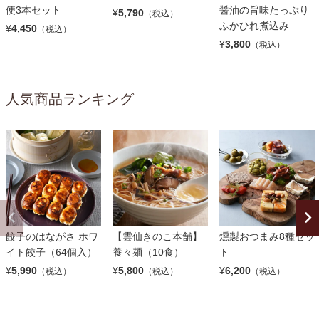
便3本セット
醤油の旨味たっぷり
¥
5,790
（税込）
ふかひれ煮込み
¥
4,450
（税込）
¥
3,800
（税込）
人気商品ランキング
餃子のはながさ ホワ
【雲仙きのこ本舗】
燻製おつまみ8種セッ
イト餃子（64個入）
養々麺（10食）
ト
¥
5,990
¥
5,800
¥
6,200
（税込）
（税込）
（税込）