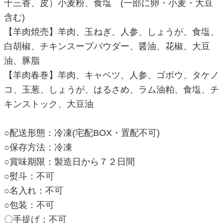
十三香、皮）小麦粉、食塩 (一部に卵・小麦・大豆
含む)
【羊肉焼売】羊肉、玉ねぎ、人参、しょうが、食塩、
白胡椒、チキンスープパウダー、醤油、花椒、大豆
油、豚脂
【羊肉春巻】羊肉、キャベツ、人参、ゴボウ、タケノ
コ、玉葱、しょうが、はるさめ、ラム油粕、食塩、チ
キンストック、大豆油
○配送形態：冷凍(宅配BOX・置配不可)
○保存方法：冷凍
○賞味期限：製造日から７２日間
○熨斗：不可
○名入れ：不可
○包装：不可
〇手提げ：不可