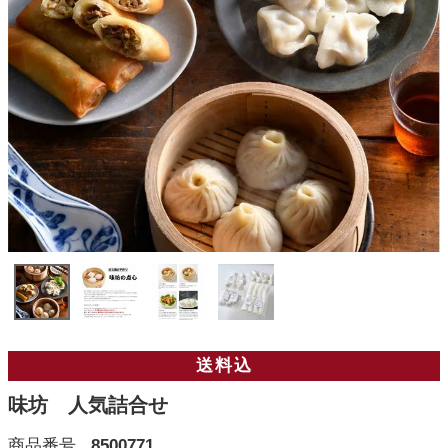
送料込
味坊 人気詰合せ
商品番号
8500771