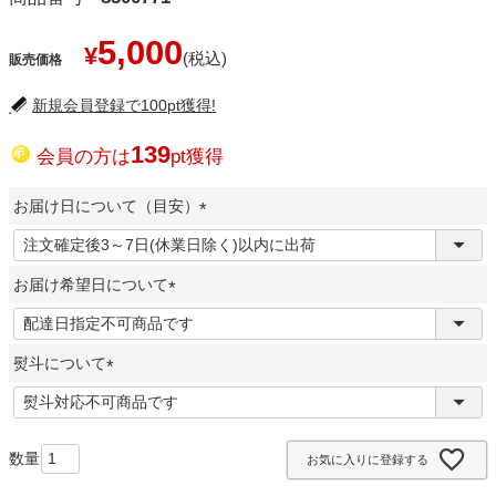
5,000
¥
販売価格
新規会員登録で100pt獲得!
139
会員の方は
pt獲得
お届け日について（目安）
(
必
お届け希望日について
須
)
(
必
熨斗について
須
)
(
必
須
お気に入りに登録する
)