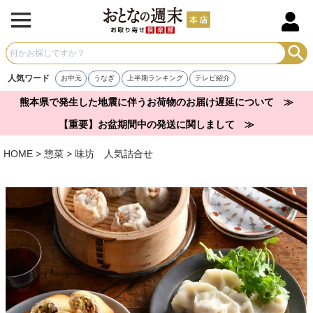
人気ワード
お中元
うなぎ
上半期ランキング
テレビ紹介
熊本県で発生した地震に伴うお荷物のお届け遅延について ≫
【重要】お盆期間中の発送に関しまして ≫
HOME
惣菜
味坊 人気詰合せ