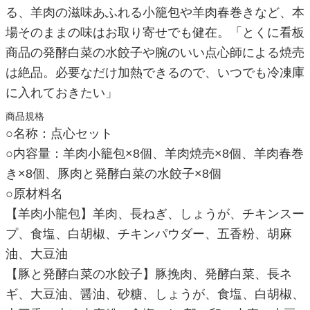
る、羊肉の滋味あふれる小籠包や羊肉春巻きなど、本
場そのままの味はお取り寄せでも健在。「とくに看板
商品の発酵白菜の水餃子や腕のいい点心師による焼売
は絶品。必要なだけ加熱できるので、いつでも冷凍庫
に入れておきたい」
商品規格
○名称：点心セット
○内容量：羊肉小籠包×8個、羊肉焼売×8個、羊肉春巻
き×8個、豚肉と発酵白菜の水餃子×8個
○原材料名
【羊肉小龍包】羊肉、長ねぎ、しょうが、チキンスー
プ、食塩、白胡椒、チキンパウダー、五香粉、胡麻
油、大豆油
【豚と発酵白菜の水餃子】豚挽肉、発酵白菜、長ネ
ギ、大豆油、醤油、砂糖、しょうが、食塩、白胡椒、