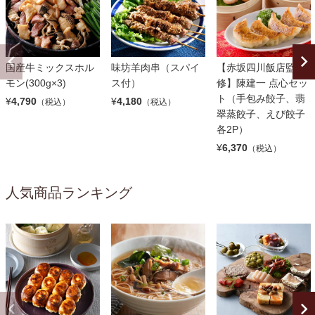
国産牛ミックスホル
味坊羊肉串（スパイ
【赤坂四川飯店監
モン(300g×3)
ス付）
修】陳建一 点心セッ
ト（手包み餃子、翡
¥
4,790
¥
4,180
（税込）
（税込）
翠蒸餃子、えび餃子
各2P）
¥
6,370
（税込）
人気商品ランキング