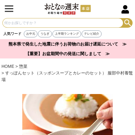
人気ワード
お中元
うなぎ
上半期ランキング
テレビ紹介
熊本県で発生した地震に伴うお荷物のお届け遅延について ≫
【重要】お盆期間中の発送に関しまして ≫
HOME
惣菜
すっぽんセット（スッポンスープとカレーのセット） 服部中村養鼈
場