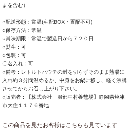
まを含む）
○配送形態：常温(宅配BOX・置配不可)
○保存方法：常温
○賞味期限：常温で製造日から７２０日
○熨斗：可
○包装：可
〇名入れ：可
○備考：レトルトパウチの封を切らずそのまま熱湯に
入れ約３分間温めるか、中身をお鍋に移し、軽く沸騰
させてからお召し上がり下さい。
○販売者：【株式会社 服部中村養鼈場】静岡県焼津
市大住１１７６番地
この商品を見たお客様はこちらも見ています