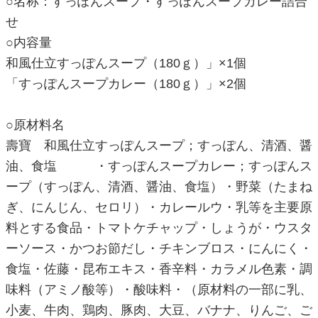
○名称：すっぽんスープ・すっぽんスープカレー詰合
せ
○内容量
和風仕立すっぽんスープ（180ｇ）」×1個
「すっぽんスープカレー（180ｇ）」×2個
○原材料名
壽寶 和風仕立すっぽんスープ；すっぽん、清酒、醤
油、食塩 ・すっぽんスープカレー；すっぽんス
ープ（すっぽん、清酒、醤油、食塩）・野菜（たまね
ぎ、にんじん、セロリ）・カレールウ・乳等を主要原
料とする食品・トマトケチャップ・しょうが・ウスタ
ーソース・かつお節だし・チキンブロス・にんにく・
食塩・佐藤・昆布エキス・香辛料・カラメル色素・調
味料（アミノ酸等）・酸味料・（原材料の一部に乳、
小麦、牛肉、鶏肉、豚肉、大豆、バナナ、りんご、ご