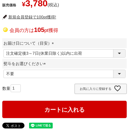
3,780
¥
販売価格
新規会員登録で100pt獲得!
105
会員の方は
pt獲得
お届け日について（目安）
(
必
熨斗をお選びください
須
)
(
必
須
お気に入りに登録する
)
カートに入れる