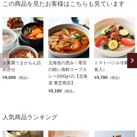
この商品を見たお客様はこちらも見ています
大東園うまかもん詰
北海道の恵み！竜宮
トマトバジル冷麺（4
め合せ
の賄い海鮮スープカ
食入）
レー(500g×2)【北海
¥
9,600
¥
4,780
（税込）
（税込）
道 奥芝商店】
¥
5,180
（税込）
人気商品ランキング