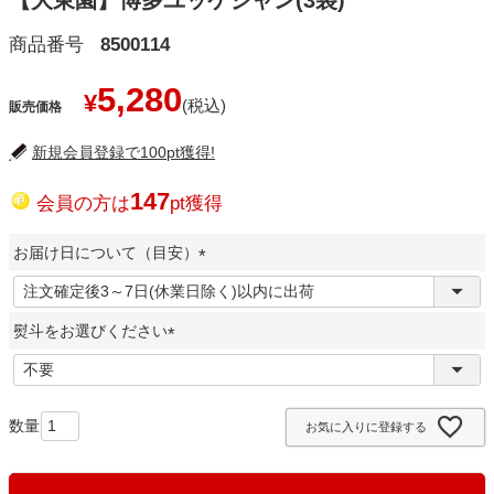
【大東園】博多ユッケジャン(3袋)
商品番号
8500114
5,280
¥
販売価格
新規会員登録で100pt獲得!
147
会員の方は
pt獲得
お届け日について（目安）
(
必
熨斗をお選びください
須
)
(
必
須
お気に入りに登録する
)