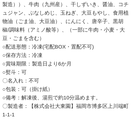
製造））、牛肉（九州産）、干しずいき、醤油、コチ
ュジャン、ぶなしめじ、玉ねぎ、大豆もやし、食用植
物油（ごま油、大豆油）、にんにく、唐辛子、黒胡
椒/調味料（アミノ酸等）、（一部に牛肉・小麦・大
豆・ごまを含む）
○配送形態：冷凍(宅配BOX・置配不可)
○保存方法：冷凍
○賞味期限：製造日より6か月
○熨斗：可
〇名入れ：不可
○包装：可（掛け紙）
○備考：解凍後、湯煎で約10分温めます。
〇製造者：【株式会社大東園】福岡市博多区上川端町
1-1-1