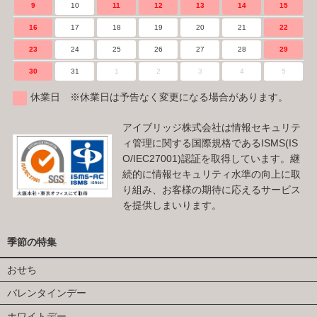
9
10
11
12
13
14
15
16
17
18
19
20
21
22
23
24
25
26
27
28
29
30
31
1
2
3
4
5
休業日 ※休業日は予告なく変更になる場合があります。
アイブリッジ株式会社は情報セキュリテ
ィ管理に関する国際規格であるISMS(IS
O/IEC27001)認証を取得しています。継
続的に情報セキュリティ水準の向上に取
り組み、お客様の期待に応えるサービス
を提供しまいります。
季節の特集
おせち
バレンタインデー
ホワイトデー