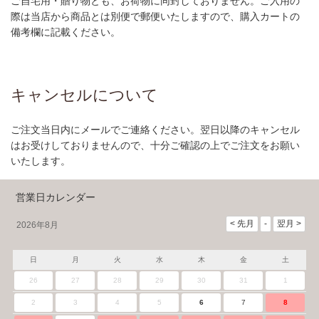
ご自宅用・贈り物とも、お荷物に同封しておりません。ご入用の
際は当店から商品とは別便で郵便いたしますので、購入カートの
備考欄に記載ください。
キャンセルについて
ご注文当日内にメールでご連絡ください。翌日以降のキャンセル
はお受けしておりませんので、十分ご確認の上でご注文をお願い
いたします。
営業日カレンダー
2026年8月
日
月
火
水
木
金
土
26
27
28
29
30
31
1
2
3
4
5
6
7
8