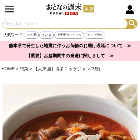
人気ワード
お中元
うなぎ
上半期ランキング
テレビ紹介
熊本県で発生した地震に伴うお荷物のお届け遅延について ≫
【重要】お盆期間中の発送に関しまして ≫
HOME
惣菜
【大東園】博多ユッケジャン(3袋)