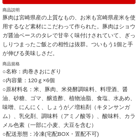
商品説明
豚肉は宮崎県産の上質なもの、お米も宮崎県産米を使
用するなど素材にこだわって作られた。豚肉はショウ
ガ醤油ベースのタレで甘辛く味付けされていて、ぎっ
しりつまったご飯との相性は抜群。ついもう1個と手
が伸びる美味しさだ。
商品規格
○名称：肉巻きおにぎり
○内容量：120ｇ×6個
○原材料名：米、豚肉、米発酵調味料、料理酒、醤
油、砂糖、ゴマ、醸造酢、植物油脂、食塩、水あめ、
味噌、にんにく、しょうが／増粘剤（キタンサンガ
ム）、乳化剤、調味料（アミノ酸等）、酸味料、カラ
メル色素（一部に小麦、大豆を含む）
○配送形態：冷凍(宅配BOX・置配不可)