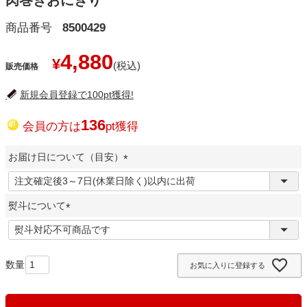
肉巻きおにぎり
商品番号
8500429
4,880
¥
販売価格
新規会員登録で100pt獲得!
136
会員の方は
pt獲得
お届け日について（目安）
(
必
熨斗について
須
)
(
必
須
お気に入りに登録する
)