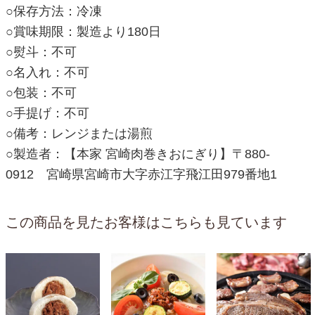
○保存方法：冷凍
○賞味期限：製造より180日
○熨斗：不可
○名入れ：不可
○包装：不可
○手提げ：不可
○備考：レンジまたは湯煎
○製造者：【本家 宮崎肉巻きおにぎり】〒880-
0912 宮崎県宮崎市大字赤江字飛江田979番地1
この商品を見たお客様はこちらも見ています