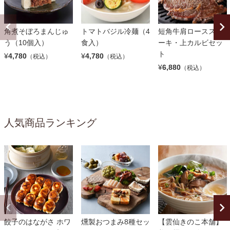
角煮そぼろまんじゅ
トマトバジル冷麺（4
短角牛肩ロースステ
う（10個入）
食入）
ーキ・上カルビセッ
ト
¥
4,780
¥
4,780
（税込）
（税込）
¥
6,880
（税込）
人気商品ランキング
餃子のはながさ ホワ
燻製おつまみ8種セッ
【雲仙きのこ本舗】