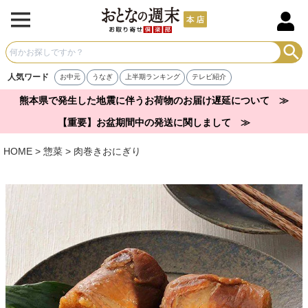
人気ワード
お中元
うなぎ
上半期ランキング
テレビ紹介
熊本県で発生した地震に伴うお荷物のお届け遅延について ≫
【重要】お盆期間中の発送に関しまして ≫
HOME
惣菜
肉巻きおにぎり