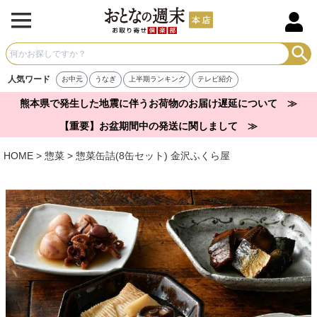
人気ワード
お中元
うなぎ
上半期ランキング
テレビ紹介
熊本県で発生した地震に伴うお荷物のお届け遅延について ≫
【重要】お盆期間中の発送に関しまして ≫
HOME
惣菜
惣菜缶詰(8缶セット) 金沢ふくら屋