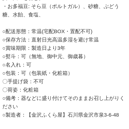
・お多福豆: そら豆（ポルトガル）、砂糖、ぶどう
糖、水飴、食塩、
○配送形態：常温(宅配BOX・置配不可)
○保存方法：直射日光高温多湿を避け常温
○賞味期限：製造日より3年
○熨斗：可（無地、御中元、御歳暮）
○名入れ：可
○包装：可（包装紙・化粧箱）
〇手提げ袋：不可
〇荷姿：化粧箱
○備考：器などに盛り付けてそのままお召し上がりく
ださい
○製造者：【金沢ふくら屋】石川県金沢市泉3-6-48