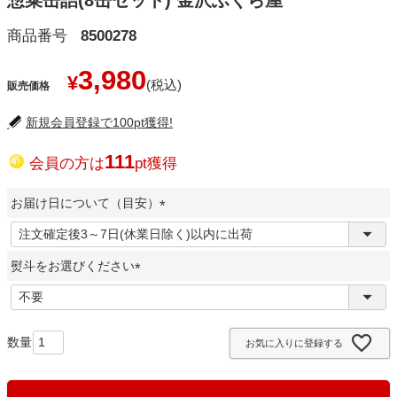
惣菜缶詰(8缶セット) 金沢ふくら屋
商品番号
8500278
3,980
¥
販売価格
新規会員登録で100pt獲得!
111
会員の方は
pt獲得
お届け日について（目安）
(
必
熨斗をお選びください
須
)
(
必
須
お気に入りに登録する
)