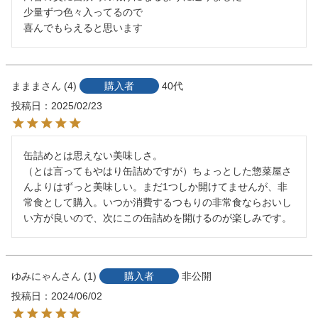
少量ずつ色々入ってるので

喜んでもらえると思います
ままま
4
購入者
40代
投稿日
2025/02/23
缶詰めとは思えない美味しさ。

（とは言ってもやはり缶詰めですが）ちょっとした惣菜屋さ
んよりはずっと美味しい。まだ1つしか開けてませんが、非
常食として購入。いつか消費するつもりの非常食ならおいし
い方が良いので、次にこの缶詰めを開けるのが楽しみです。
ゆみにゃん
1
購入者
非公開
投稿日
2024/06/02