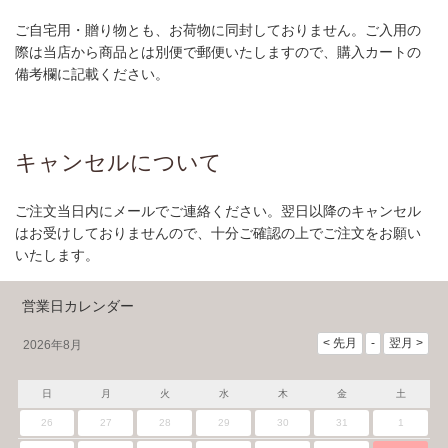
ご自宅用・贈り物とも、お荷物に同封しておりません。ご入用の
際は当店から商品とは別便で郵便いたしますので、購入カートの
備考欄に記載ください。
キャンセルについて
ご注文当日内にメールでご連絡ください。翌日以降のキャンセル
はお受けしておりませんので、十分ご確認の上でご注文をお願い
いたします。
営業日カレンダー
2026年8月
日
月
火
水
木
金
土
26
27
28
29
30
31
1