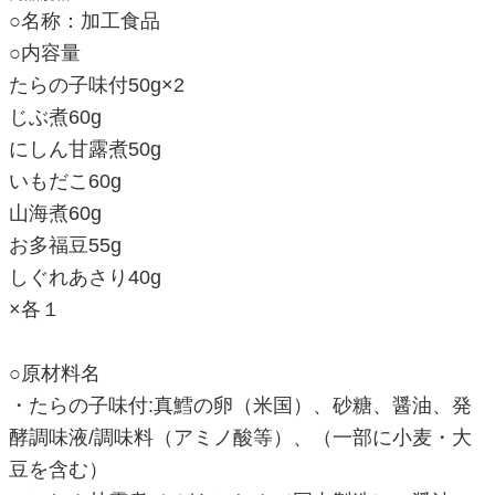
○名称：加工食品
○内容量
たらの子味付50g×2
じぶ煮60g
にしん甘露煮50g
いもだこ60g
山海煮60g
お多福豆55g
しぐれあさり40g
×各１
○原材料名
・たらの子味付:真鱈の卵（米国）、砂糖、醤油、発
酵調味液/調味料（アミノ酸等）、（一部に小麦・大
豆を含む）