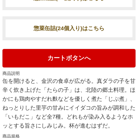
惣菜缶詰(24個入り)はこちら
カートボタンへ
商品説明
缶を開けると、金沢の食卓が広がる。真ダラの子を甘
辛く炊き上げた「たらの子」は、北陸の郷土料理。ほ
かにも鶏肉やすだれ麩などを優しく煮た「じぶ煮」、
ねっとりした里芋の甘みにイイダコの旨みが調和した
「いもだこ」など全7種。どれもが染み入るようなホ
ッとする旨さにしみじみ。杯が進むはずだ。
商品規格