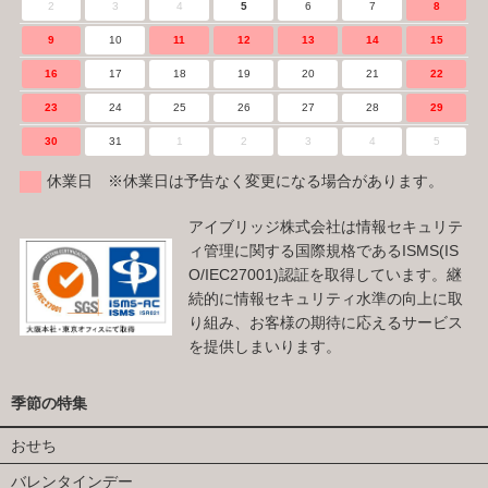
2
3
4
5
6
7
8
9
10
11
12
13
14
15
16
17
18
19
20
21
22
23
24
25
26
27
28
29
30
31
1
2
3
4
5
休業日 ※休業日は予告なく変更になる場合があります。
アイブリッジ株式会社は情報セキュリテ
ィ管理に関する国際規格であるISMS(IS
O/IEC27001)認証を取得しています。継
続的に情報セキュリティ水準の向上に取
り組み、お客様の期待に応えるサービス
を提供しまいります。
季節の特集
おせち
バレンタインデー