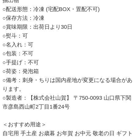
抽出物
○配送形態：冷凍 (宅配BOX・置配不可)
○保存方法：冷凍
○賞味期限：出荷日より30日
○熨斗：可
○名入れ：可
○包装：不可
○手提げ：不可
○荷姿：発泡箱
○備考：刺身・ちりは国内産地が変更になる場合があ
ります。
○製造者：【株式会社山賀】 〒750-0093 山口県下関
市彦島西山町2丁目1番24号
＜おすすめ用途＞
自宅用 手土産 お歳暮 お年賀 お中元 敬老の日 ギフト