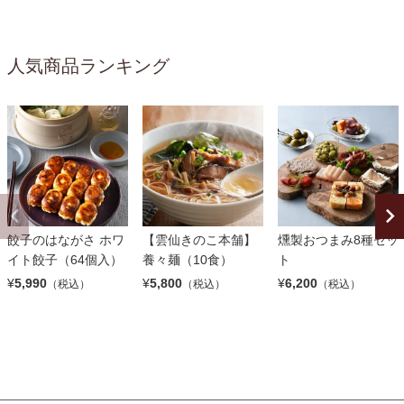
人気商品ランキング
餃子のはながさ ホワ
【雲仙きのこ本舗】
燻製おつまみ8種セッ
イト餃子（64個入）
養々麺（10食）
ト
¥
5,990
¥
5,800
¥
6,200
（税込）
（税込）
（税込）