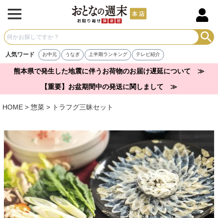
人気ワード
お中元
うなぎ
上半期ランキング
テレビ紹介
熊本県で発生した地震に伴うお荷物のお届け遅延について ≫
【重要】お盆期間中の発送に関しまして ≫
HOME
惣菜
トラフグ三昧セット