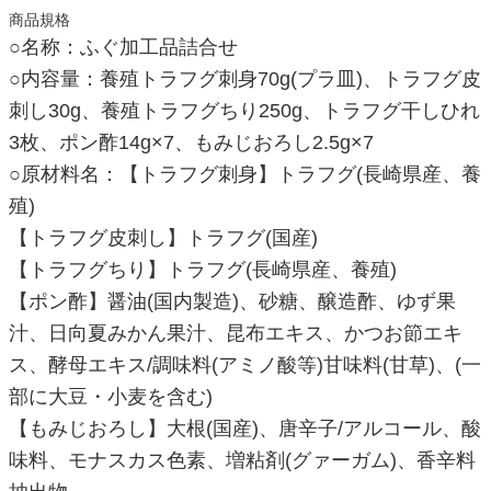
商品規格
○名称：ふぐ加工品詰合せ
○内容量：養殖トラフグ刺身70g(プラ皿)、トラフグ皮
刺し30g、養殖トラフグちり250g、トラフグ干しひれ
3枚、ポン酢14g×7、もみじおろし2.5g×7
○原材料名：【トラフグ刺身】トラフグ(長崎県産、養
殖)
【トラフグ皮刺し】トラフグ(国産)
【トラフグちり】トラフグ(長崎県産、養殖)
【ポン酢】醤油(国内製造)、砂糖、醸造酢、ゆず果
汁、日向夏みかん果汁、昆布エキス、かつお節エキ
ス、酵母エキス/調味料(アミノ酸等)甘味料(甘草)、(一
部に大豆・小麦を含む)
【もみじおろし】大根(国産)、唐辛子/アルコール、酸
味料、モナスカス色素、増粘剤(グァーガム)、香辛料