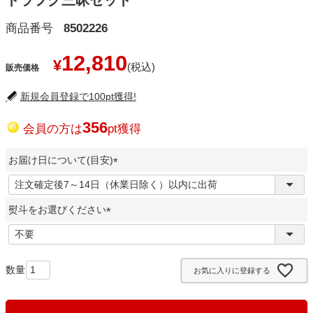
トラフグ三昧セット
商品番号
8502226
12,810
¥
販売価格
新規会員登録で100pt獲得!
356
会員の方は
pt獲得
お届け日について(目安)
(
必
熨斗をお選びください
須
)
(
必
須
お気に入りに登録する
)