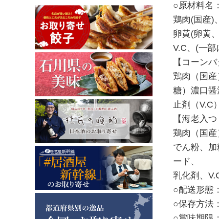
○原材料名
鶏肉(国産
卵黄(卵黄
V.C、(
【コーンバ
鶏肉（国産
糖）濃口醤
止剤（V.
【海老入つ
鶏肉（国産
でん粉、加
ード、
乳化剤、V
○配送形態：
○保存方法
○賞味期限