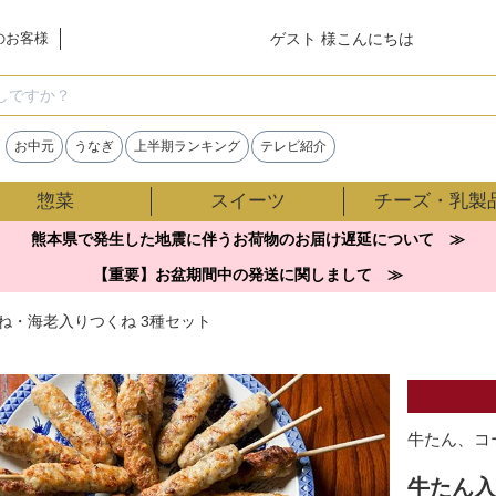
ゲスト 様こんにちは
のお客様
検索
お中元
うなぎ
上半期ランキング
テレビ紹介
惣菜
スイーツ
チーズ・乳製
熊本県で発生した地震に伴うお荷物のお届け遅延について ≫
【重要】お盆期間中の発送に関しまして ≫
ね・海老入りつくね 3種セット
牛たん、コ
牛たん入