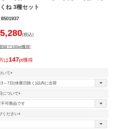
くね 3種セット
8501937
5,280
録で100pt獲得!
147
方は
pt獲得
ついて
(
必
日について
須
)
(
必
びください
須
)
(
必