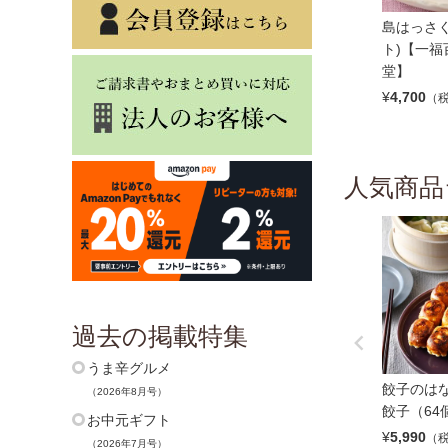
島はっさく
ト)【一福
堂】
¥
4,700
（
人気商品
過去の掲載特集
うま辛グルメ
餃子のはな
（2026年8月号）
餃子（64
お中元ギフト
¥
5,990
（
（2026年7月号）