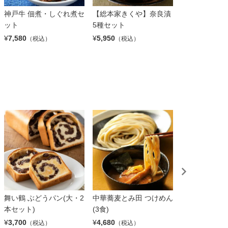
神戸牛 佃煮・しぐれ煮セ
【総本家きくや】奈良漬
飛騨牛焼肉(
ット
5種セット
肉)(350g)
¥
7,580
¥
5,950
¥
5,460
（税込）
（税込）
（税込）
舞い鶴 ぶどうパン(大・2
中華蕎麦とみ田 つけめん
【石松】浜松
本セット)
(3食)
「石松」の餃子
袋）
¥
3,700
¥
4,680
（税込）
（税込）