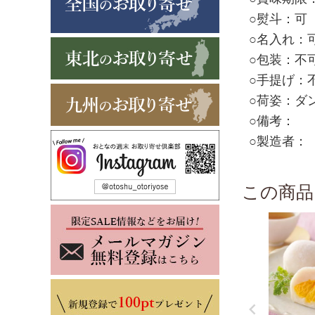
○熨斗：可
○名入れ：
○包装：不
○手提げ：
○荷姿：ダ
○備考：
○製造者：【
この商品