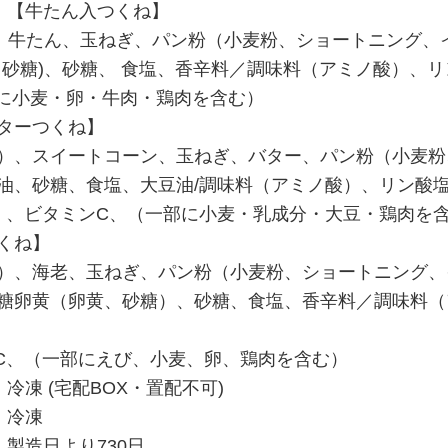
：【牛たん入つくね】
)、牛たん、玉ねぎ、パン粉（小麦粉、ショートニング、
、砂糖)、砂糖、 食塩、香辛料／調味料（アミノ酸）、
一部に小麦・卵・牛肉・鶏肉を含む）
ターつくね】
）、スイートコーン、玉ねぎ、バター、パン粉（小麦粉
油、砂糖、食塩、大豆油/調味料（アミノ酸）、リン酸
C）、ビタミンC、（一部に小麦・乳成分・大豆・鶏肉を
くね】
）、海老、玉ねぎ、パン粉（小麦粉、ショートニング、
糖卵黄（卵黄、砂糖）、砂糖、食塩、香辛料／調味料（
.C、（一部にえび、小麦、卵、鶏肉を含む）
冷凍 (宅配BOX・置配不可)
：冷凍
：製造日より730日