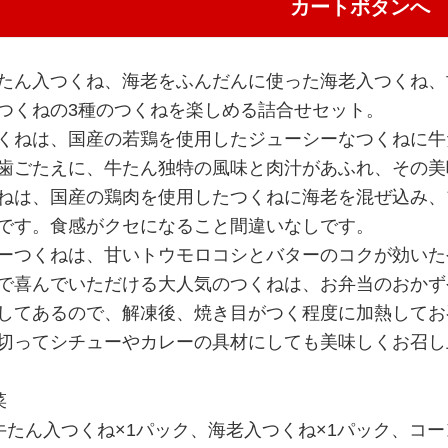
カートボタンへ
たん入つくね、海老をふんだんに使った海老入つくね、
つくねの3種のつくねを楽しめる詰合せセット。
くねは、国産の若鶏を使用したジューシーなつくねに牛
歯ごたえに、牛たん独特の風味と肉汁があふれ、その美
ねは、国産の鶏肉を使用したつくねに海老を混ぜ込み、
です。食感がクセになること間違いなしです。
ーつくねは、甘いトウモロコシとバターのコクが効いた
で喜んでいただける大人気のつくねは、お弁当のおかず
してあるので、解凍後、焼き目がつく程度に加熱してお
切ってシチューやカレーの具材にしても美味しくお召し
菜
牛たん入つくね×1パック、海老入つくね×1パック、コー