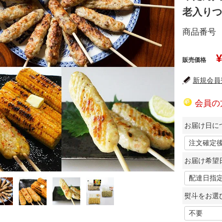
老入りつ
商品番号
¥
販売価格
新規会員登
会員の
お届け日に
お届け希望
熨斗をお選