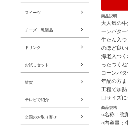
スイーツ
商品説明
大人気の牛
チーズ・乳製品
ーンバター
牛たん入つ
ドリンク
のほど良い
海老入つく
ったつくね
お試しセット
コーンバタ
年配の方ま
雑貨
工程で加熱
口サイズに
テレビで紹介
商品規格
○名称：惣
全国のお取り寄せ
○内容量：