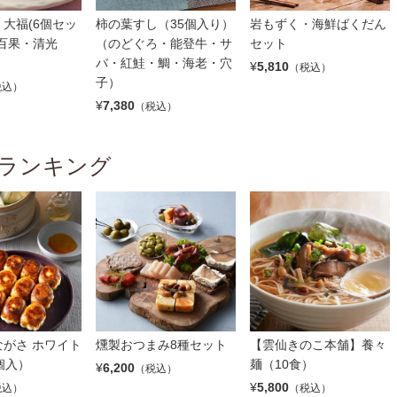
大福(6個セッ
柿の葉すし（35個入り）
岩もずく・海鮮ばくだん
百果・清光
（のどぐろ・能登牛・サ
セット
バ・紅鮭・鯛・海老・穴
¥
5,810
（税込）
子）
税込）
¥
7,380
（税込）
ランキング
がさ ホワイト
燻製おつまみ8種セット
【雲仙きのこ本舗】養々
個入）
麺（10食）
¥
6,200
（税込）
¥
5,800
税込）
（税込）