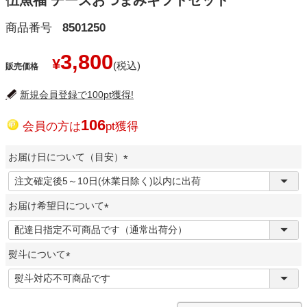
伍魚福 チーズおつまみギフトセット
商品番号
8501250
3,800
¥
販売価格
新規会員登録で100pt獲得!
106
会員の方は
pt獲得
お届け日について（目安）
(
必
お届け希望日について
須
)
(
必
熨斗について
須
)
(
必
須