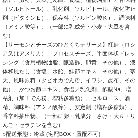
（ソルビトール）、乳化剤、ソルビトール、酸化防止
剤（ビタミンＥ）、保存料（ソルビン酸Ｋ）、調味料
（アミノ酸等）、（一部に乳成分・小麦・大豆を含
む）
【サーモンとチーズのひとくちテリーヌ】紅鮭（ロシ
ア又はアメリカ）、プロセスチーズ、半固体状ドレッ
シング（食用植物油脂、醸造酢、卵黄、その他）、液
体和風だし（食塩、水飴、鮭節エキス、その他）、寒
天、風味原料（タピオカでん粉、イワシ、昆布、その
他）、かつお節エキス、食塩／乳化剤、酢酸Na、増
粘剤（加工でん粉、増粘多糖類）、セルロース、酒
精、調味料（アミノ酸等）、安定剤（増粘多糖類）、
香辛料抽出物、（一部に卵・乳成分・さけ・大豆・り
んご・ゼラチンを含む）
○配送形態：冷蔵 (宅配BOX・置配不可)