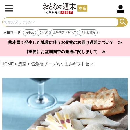
人気ワード
お中元
うなぎ
上半期ランキング
テレビ紹介
熊本県で発生した地震に伴うお荷物のお届け遅延について ≫
【重要】お盆期間中の発送に関しまして ≫
HOME
惣菜
伍魚福 チーズおつまみギフトセット