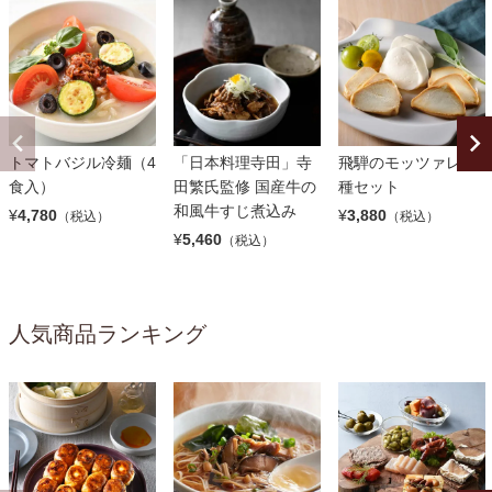
トマトバジル冷麺（4
「日本料理寺田」寺
飛騨のモッツァレラ3
食入）
田繁氏監修 国産牛の
種セット
和風牛すじ煮込み
¥
4,780
¥
3,880
（税込）
（税込）
¥
5,460
（税込）
人気商品ランキング