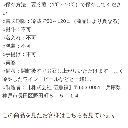
○保存方法：要冷蔵（1℃～10℃）で保存してくださ
い
○賞味期限：冷蔵で50～120日（商品により異なる）
○熨斗：不可
○名入れ：不可
○包装：不可
○手提げ：不可
○荷姿：-
○備考：開封後すぐお召し上がりいただけます。よく
冷やしたワイン・ビールなどと一緒に。
○製造者：【株式会社 伍魚福】〒653-0051 兵庫県
神戸市長田区野田町８－５－１４
この商品を見たお客様はこちらも見ています