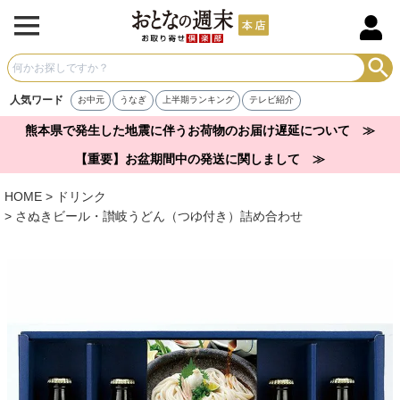
人気ワード
お中元
うなぎ
上半期ランキング
テレビ紹介
熊本県で発生した地震に伴うお荷物のお届け遅延について ≫
【重要】お盆期間中の発送に関しまして ≫
HOME
ドリンク
さぬきビール・讃岐うどん（つゆ付き）詰め合わせ