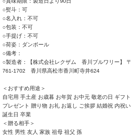
○賞味期限：製造日より90日
○熨斗：可
○名入れ：不可
○包装：不可
○手提げ：不可
○荷姿：ダンボール
○備考：
○製造者：【株式会社レクザム 香川ブルワリー】 〒
761-1702 香川県高松市香川町寺井624
＜おすすめ用途＞
自宅用 手土産 お歳暮 お年賀 お中元 敬老の日 ギフト
プレゼント 贈り物 お礼 お返し ご挨拶 結婚祝 内祝い
誕生日 卒業
＜贈る相手＞
女性 男性 友人 家族 祖母 祖父 孫