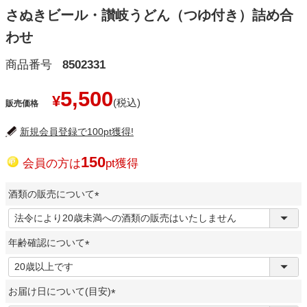
さぬきビール・讃岐うどん（つゆ付き）詰め合
わせ
商品番号
8502331
5,500
¥
販売価格
新規会員登録で100pt獲得!
150
会員の方は
pt獲得
酒類の販売について
(
必
年齢確認について
須
)
(
必
お届け日について(目安)
須