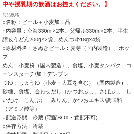
中や授乳期の飲酒はお控えください。】
商品規格
○名称：ビール＋小麦加工品
○内容量：空海330ml×2本、父帰ル330ml×2本、半生
讃岐うどん200g×2袋、めんつゆ18g×4袋
○原材料名：さぬきビール：麦芽（国内製造）、ホッ
プ
めん：小麦粉（国内製造）、食塩、小麦タンパク、コ
ーンスターチ/加工デンプン
つゆ：しょうゆ（小麦・大豆を含む）（国内製造）、
砂糖、食塩、合わせだし（かつおぶし、さばぶし、し
いたけ、こんぶ）、みりん、かつおエキス/調味料
（アミノ酸等）
○配送形態：冷蔵 (宅配BOX・置配不可)
○保存方法：冷蔵