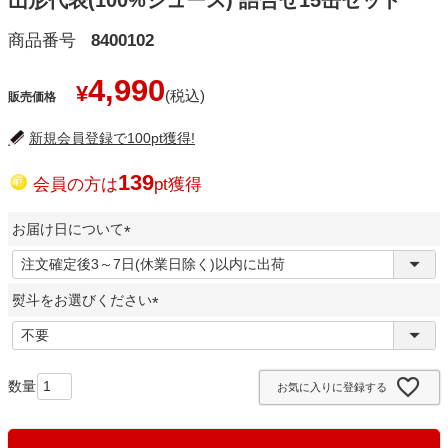
山形代表(100%ジュース) 詰合せ15缶セット
商品番号
8400102
4,990
¥
販売価格
新規会員登録で100pt獲得!
139
会員の方は
pt獲得
お届け日について
(
必
熨斗をお選びください
須
)
(
必
須
お気に入りに登録する
)