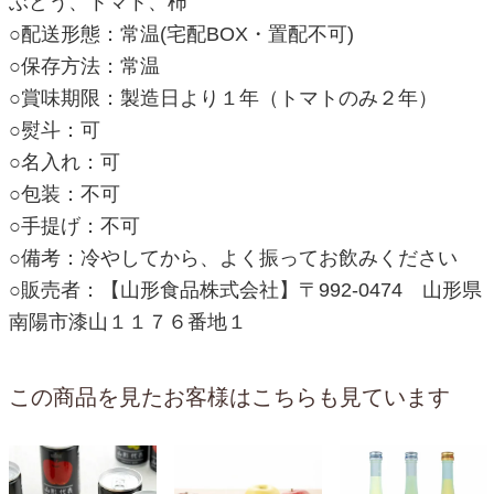
ぶどう、トマト、柿
○配送形態：常温(宅配BOX・置配不可)
○保存方法：常温
○賞味期限：製造日より１年（トマトのみ２年）
○熨斗：可
○名入れ：可
○包装：不可
○手提げ：不可
○備考：冷やしてから、よく振ってお飲みください
○販売者：【山形食品株式会社】〒992-0474 山形県
南陽市漆山１１７６番地１
この商品を見たお客様はこちらも見ています