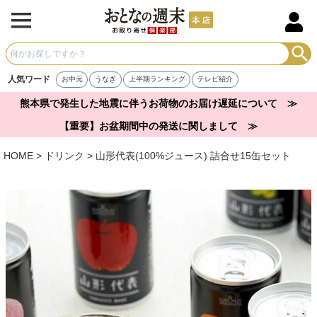
人気ワード
お中元
うなぎ
上半期ランキング
テレビ紹介
熊本県で発生した地震に伴うお荷物のお届け遅延について ≫
【重要】お盆期間中の発送に関しまして ≫
HOME
ドリンク
山形代表(100%ジュース) 詰合せ15缶セット