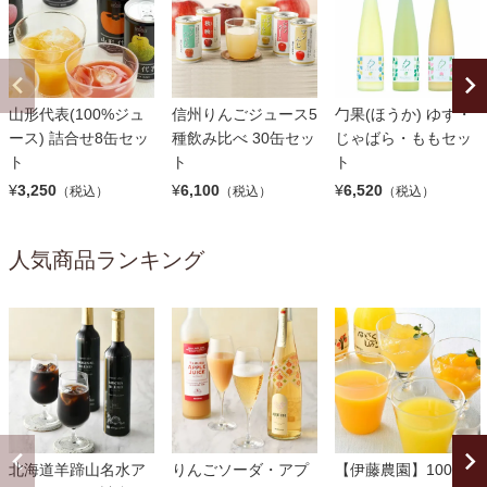
山形代表(100%ジュ
信州りんごジュース5
勹果(ほうか) ゆず・
ース) 詰合せ8缶セッ
種飲み比べ 30缶セッ
じゃばら・ももセッ
ト
ト
ト
¥
3,250
¥
6,100
¥
6,520
（税込）
（税込）
（税込）
人気商品ランキング
北海道羊蹄山名水ア
りんごソーダ・アプ
【伊藤農園】100％