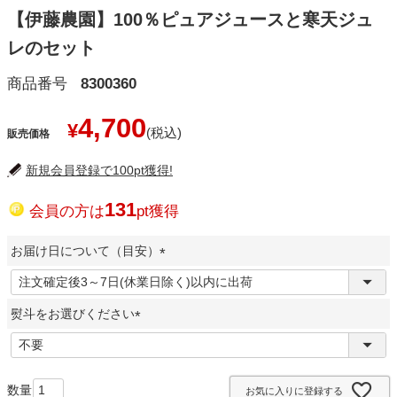
【伊藤農園】100％ピュアジュースと寒天ジュ
レのセット
商品番号
8300360
4,700
¥
販売価格
新規会員登録で100pt獲得!
131
会員の方は
pt獲得
お届け日について（目安）
(
必
熨斗をお選びください
須
)
(
必
須
お気に入りに登録する