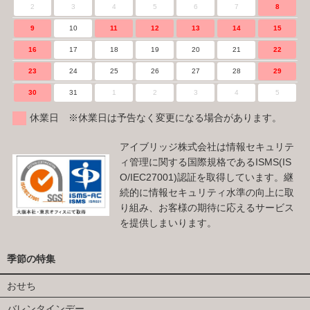
2
3
4
5
6
7
8
9
10
11
12
13
14
15
16
17
18
19
20
21
22
23
24
25
26
27
28
29
30
31
1
2
3
4
5
休業日 ※休業日は予告なく変更になる場合があります。
アイブリッジ株式会社は情報セキュリテ
ィ管理に関する国際規格であるISMS(IS
O/IEC27001)認証を取得しています。継
続的に情報セキュリティ水準の向上に取
り組み、お客様の期待に応えるサービス
を提供しまいります。
季節の特集
おせち
バレンタインデー