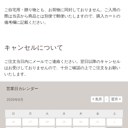
ご自宅用・贈り物とも、お荷物に同封しておりません。ご入用の
際は当店から商品とは別便で郵便いたしますので、購入カートの
備考欄に記載ください。
キャンセルについて
ご注文当日内にメールでご連絡ください。翌日以降のキャンセル
はお受けしておりませんので、十分ご確認の上でご注文をお願い
いたします。
営業日カレンダー
2026年8月
日
月
火
水
木
金
土
26
27
28
29
30
31
1