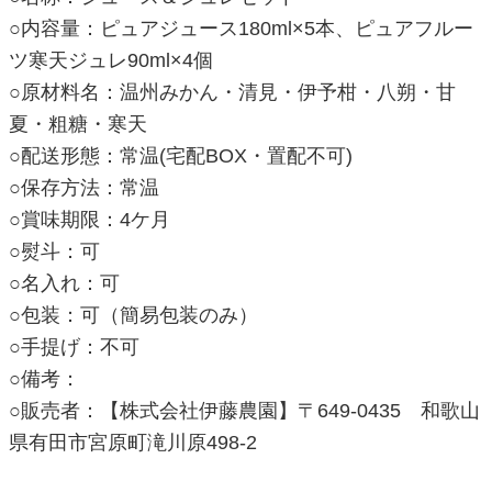
○内容量：ピュアジュース180ml×5本、ピュアフルー
ツ寒天ジュレ90ml×4個
○原材料名：温州みかん・清見・伊予柑・八朔・甘
夏・粗糖・寒天
○配送形態：常温(宅配BOX・置配不可)
○保存方法：常温
○賞味期限：4ケ月
○熨斗：可
○名入れ：可
○包装：可（簡易包装のみ）
○手提げ：不可
○備考：
○販売者：【株式会社伊藤農園】〒649-0435 和歌山
県有田市宮原町滝川原498-2