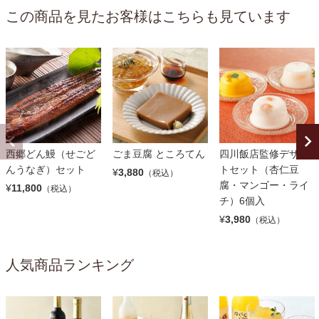
この商品を見たお客様はこちらも見ています
西郷どん鰻（せごど
ごま豆腐 ところてん
四川飯店監修デザー
んうなぎ）セット
トセット（杏仁豆
¥
3,880
（税込）
腐・マンゴー・ライ
¥
11,800
（税込）
チ）6個入
¥
3,980
（税込）
人気商品ランキング