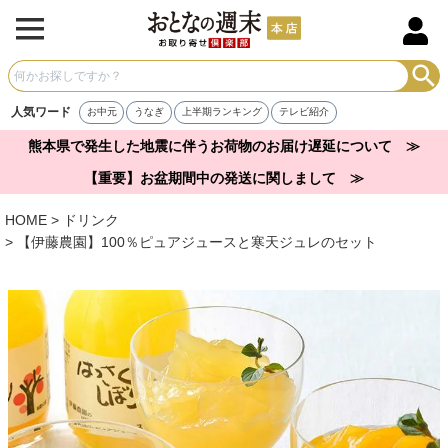
人気ワード
お中元
うなぎ
上半期ランキング
テレビ紹介
熊本県で発生した地震に伴うお荷物のお届け遅延について ≫
【重要】お盆期間中の発送に関しまして ≫
HOME
ドリンク
【伊藤農園】100％ピュアジュースと寒天ジュレのセット