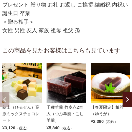
プレゼント 贈り物 お礼 お返し ご挨拶 結婚祝 内祝い
誕生日 卒業
＜贈る相手＞
女性 男性 友人 家族 祖母 祖父 孫
この商品を見たお客様はこちらも見ています
蒜山（ひるぜん）高
千種羊羹 竹皮赤2本
【春夏限定】柚雅
原ミックスチョコレ
入（つぶ羊羹・こし
（ゆうが）
ート
羊羹）
¥
2,380
（税込）
¥
3,120
¥
5,840
（税込）
（税込）