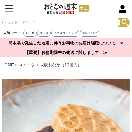
人気ワード
お中元
うなぎ
上半期ランキング
テレビ紹介
熊本県で発生した地震に伴うお荷物のお届け遅延について ≫
【重要】お盆期間中の発送に関しまして ≫
HOME
スイーツ
末廣もなか（10個入）