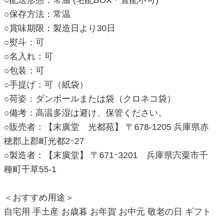
○保存方法：常温
○賞味期限：製造日より30日
○熨斗：可
○名入れ：可
○包装：可
○手提げ：可（紙袋）
○荷姿：ダンボールまたは袋（クロネコ袋）
○備考：高温多湿は避け、保管ください。
○販売者：【末廣堂 光都苑】 〒678-1205 兵庫県赤
穂郡上郡町光都2ｰ27
○製造者：【末廣堂】 〒671ｰ3201 兵庫県宍粟市千
種町千草55-1
＜おすすめ用途＞
自宅用 手土産 お歳暮 お年賀 お中元 敬老の日 ギフト