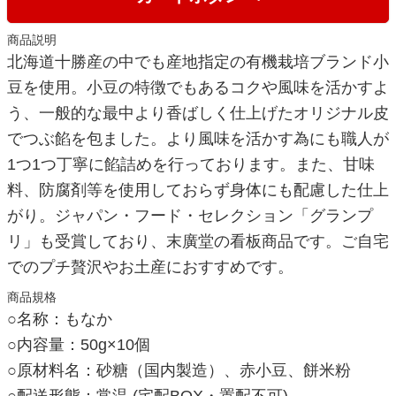
商品説明
北海道十勝産の中でも産地指定の有機栽培ブランド小
豆を使用。小豆の特徴でもあるコクや風味を活かすよ
う、一般的な最中より香ばしく仕上げたオリジナル皮
でつぶ餡を包ました。より風味を活かす為にも職人が
1つ1つ丁寧に餡詰めを行っております。また、甘味
料、防腐剤等を使用しておらず身体にも配慮した仕上
がり。ジャパン・フード・セレクション「グランプ
リ」も受賞しており、末廣堂の看板商品です。ご自宅
でのプチ贅沢やお土産におすすめです。
商品規格
○名称：もなか
○内容量：50g×10個
○原材料名：砂糖（国内製造）、赤小豆、餅米粉
○配送形態：常温 (宅配BOX・置配不可)