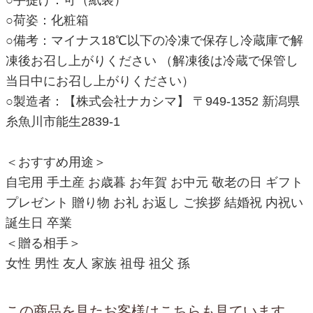
○手提げ：可（紙袋）
○荷姿：化粧箱
○備考：マイナス18℃以下の冷凍で保存し冷蔵庫で解
凍後お召し上がりください （解凍後は冷蔵で保管し
当日中にお召し上がりください）
○製造者：【株式会社ナカシマ】 〒949-1352 新潟県
糸魚川市能生2839-1
＜おすすめ用途＞
自宅用 手土産 お歳暮 お年賀 お中元 敬老の日 ギフト
プレゼント 贈り物 お礼 お返し ご挨拶 結婚祝 内祝い
誕生日 卒業
＜贈る相手＞
女性 男性 友人 家族 祖母 祖父 孫
この商品を見たお客様はこちらも見ています