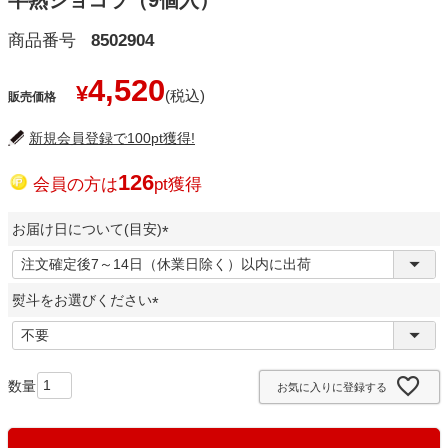
商品番号
8502904
4,520
¥
販売価格
新規会員登録で100pt獲得!
126
会員の方は
pt獲得
お届け日について(目安)
(
必
熨斗をお選びください
須
)
(
必
須
お気に入りに登録する
)