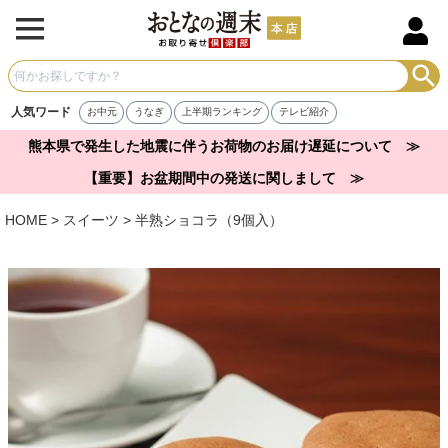
人気ワード
お中元
うなぎ
上半期ランキング
テレビ紹介
熊本県で発生した地震に伴うお荷物のお届け遅延について ≫
【重要】お盆期間中の発送に関しまして ≫
HOME
スイーツ
半熟ショコラ（9個入）