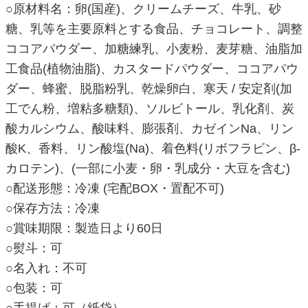
○原材料名：卵(国産)、クリームチーズ、牛乳、砂
糖、乳等を主要原料とする食品、チョコレート、調整
ココアパウダー、加糖練乳、小麦粉、麦芽糖、油脂加
工食品(植物油脂)、カスタードパウダー、ココアパウ
ダー、蜂蜜、脱脂粉乳、乾燥卵白、寒天 / 安定剤(加
工でん粉、増粘多糖類)、ソルビトール、乳化剤、炭
酸カルシウム、酸味料、膨張剤、カゼインNa、リン
酸K、香料、リン酸塩(Na)、着色料(リボフラビン、β-
カロテン)、(一部に小麦・卵・乳成分・大豆を含む)
○配送形態：冷凍 (宅配BOX・置配不可)
○保存方法：冷凍
○賞味期限：製造日より60日
○熨斗：可
○名入れ：不可
○包装：可