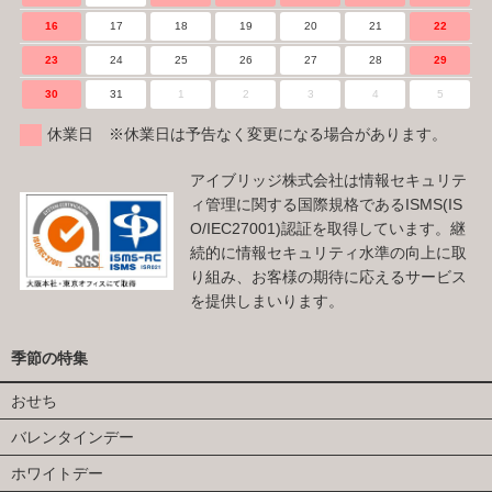
16
17
18
19
20
21
22
23
24
25
26
27
28
29
30
31
1
2
3
4
5
休業日 ※休業日は予告なく変更になる場合があります。
アイブリッジ株式会社は情報セキュリテ
ィ管理に関する国際規格であるISMS(IS
O/IEC27001)認証を取得しています。継
続的に情報セキュリティ水準の向上に取
り組み、お客様の期待に応えるサービス
を提供しまいります。
季節の特集
おせち
バレンタインデー
ホワイトデー