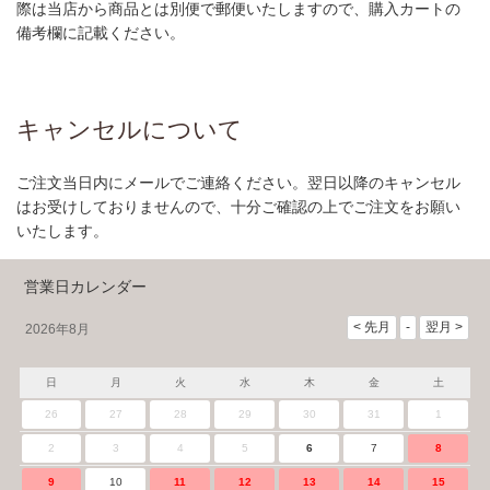
際は当店から商品とは別便で郵便いたしますので、購入カートの
備考欄に記載ください。
キャンセルについて
ご注文当日内にメールでご連絡ください。翌日以降のキャンセル
はお受けしておりませんので、十分ご確認の上でご注文をお願い
いたします。
営業日カレンダー
2026年8月
日
月
火
水
木
金
土
26
27
28
29
30
31
1
2
3
4
5
6
7
8
9
10
11
12
13
14
15