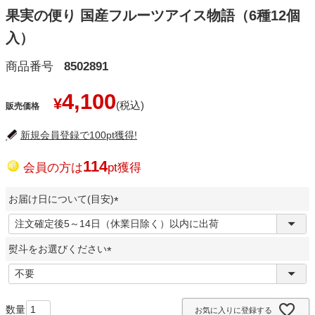
果実の便り 国産フルーツアイス物語（6種12個
入）
商品番号
8502891
4,100
¥
販売価格
新規会員登録で100pt獲得!
114
会員の方は
pt獲得
お届け日について(目安)
(
必
熨斗をお選びください
須
)
(
必
須
お気に入りに登録する