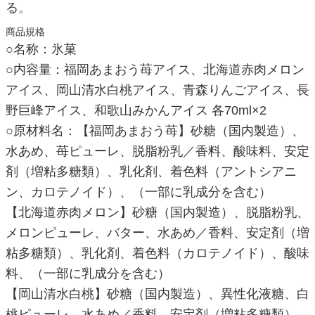
る。
商品規格
○名称：氷菓
○内容量：福岡あまおう苺アイス、北海道赤肉メロン
アイス、岡山清水白桃アイス、青森りんごアイス、長
野巨峰アイス、和歌山みかんアイス 各70ml×2
○原材料名：【福岡あまおう苺】砂糖（国内製造）、
水あめ、苺ピューレ、脱脂粉乳／香料、酸味料、安定
剤（増粘多糖類）、乳化剤、着色料（アントシアニ
ン、カロテノイド）、（一部に乳成分を含む）
【北海道赤肉メロン】砂糖（国内製造）、脱脂粉乳、
メロンピューレ、バター、水あめ／香料、安定剤（増
粘多糖類）、乳化剤、着色料（カロテノイド）、酸味
料、（一部に乳成分を含む）
【岡山清水白桃】砂糖（国内製造）、異性化液糖、白
桃ピューレ、水あめ／香料、安定剤（増粘多糖類）、