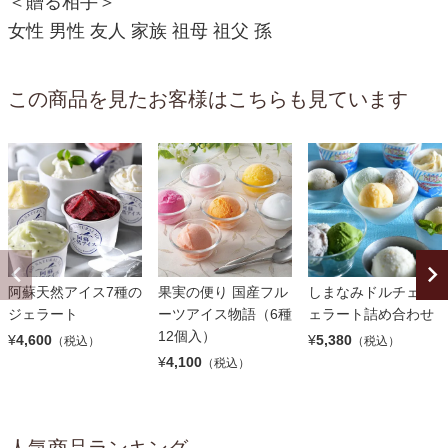
＜贈る相手＞
女性 男性 友人 家族 祖母 祖父 孫
この商品を見たお客様はこちらも見ています
阿蘇天然アイス7種の
果実の便り 国産フル
しまなみドルチェ ジ
ジェラート
ーツアイス物語（6種
ェラート詰め合わせ
12個入）
¥
4,600
¥
5,380
（税込）
（税込）
¥
4,100
（税込）