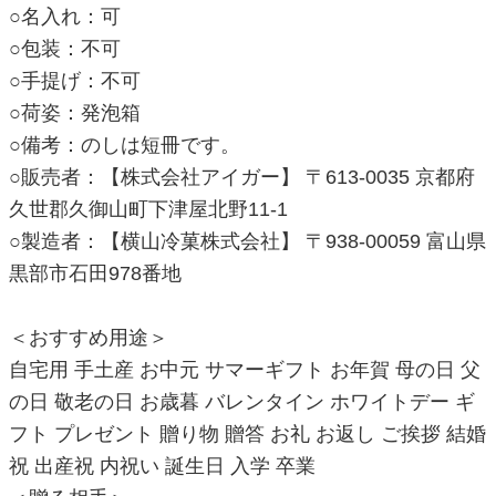
○名入れ：可
○包装：不可
○手提げ：不可
○荷姿：発泡箱
○備考：のしは短冊です。
○販売者：【株式会社アイガー】 〒613-0035 京都府
久世郡久御山町下津屋北野11-1
○製造者：【横山冷菓株式会社】 〒938-00059 富山県
黒部市石田978番地
＜おすすめ用途＞
自宅用 手土産 お中元 サマーギフト お年賀 母の日 父
の日 敬老の日 お歳暮 バレンタイン ホワイトデー ギ
フト プレゼント 贈り物 贈答 お礼 お返し ご挨拶 結婚
祝 出産祝 内祝い 誕生日 入学 卒業