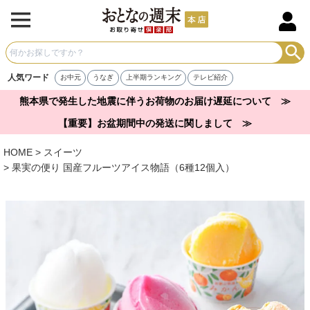
人気ワード
お中元
うなぎ
上半期ランキング
テレビ紹介
熊本県で発生した地震に伴うお荷物のお届け遅延について ≫
【重要】お盆期間中の発送に関しまして ≫
HOME
スイーツ
果実の便り 国産フルーツアイス物語（6種12個入）