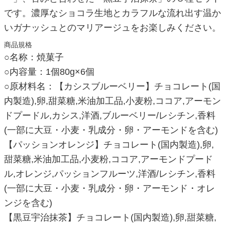
です。濃厚なショコラ生地とカラフルな流れ出す温か
いガナッシュとのマリアージュをお楽しみください。
商品規格
○名称：焼菓子
○内容量：1個80g×6個
○原材料名：【カシスブルーベリー】チョコレート(国
内製造),卵,甜菜糖,米油加工品,小麦粉,ココア,アーモン
ドプードル,カシス,洋酒,ブルーベリー/レシチン,香料
(一部に大豆・小麦・乳成分・卵・アーモンドを含む)
【パッションオレンジ】チョコレート(国内製造),卵,
甜菜糖,米油加工品,小麦粉,ココア,アーモンドプード
ル,オレンジ,パッションフルーツ,洋酒/レシチン,香料
(一部に大豆・小麦・乳成分・卵・アーモンド・オレ
ンジを含む)
【黒豆宇治抹茶】チョコレート(国内製造),卵,甜菜糖,