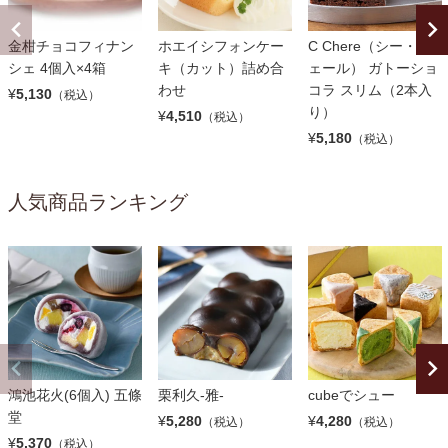
金柑チョコフィナン
ホエイシフォンケー
C Chere（シー・シ
シェ 4個入×4箱
キ（カット）詰め合
ェール） ガトーショ
わせ
コラ スリム（2本入
¥
5,130
（税込）
り）
¥
4,510
（税込）
¥
5,180
（税込）
人気商品ランキング
鴻池花火(6個入) 五條
栗利久-雅-
cubeでシュー
堂
¥
5,280
¥
4,280
（税込）
（税込）
¥
5,370
（税込）