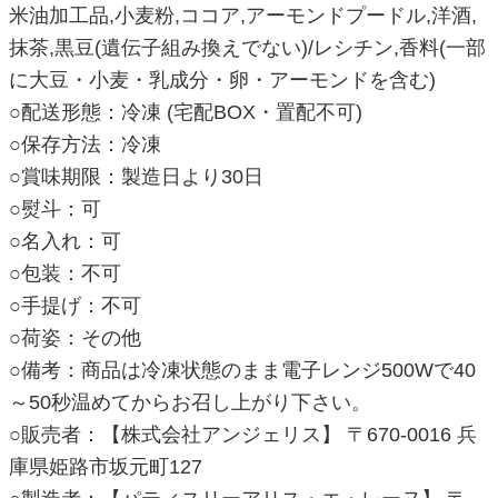
米油加工品,小麦粉,ココア,アーモンドプードル,洋酒,
抹茶,黒豆(遺伝子組み換えでない)/レシチン,香料(一部
に大豆・小麦・乳成分・卵・アーモンドを含む)
○配送形態：冷凍 (宅配BOX・置配不可)
○保存方法：冷凍
○賞味期限：製造日より30日
○熨斗：可
○名入れ：可
○包装：不可
○手提げ：不可
○荷姿：その他
○備考：商品は冷凍状態のまま電子レンジ500Wで40
～50秒温めてからお召し上がり下さい。
○販売者：【株式会社アンジェリス】 〒670-0016 兵
庫県姫路市坂元町127