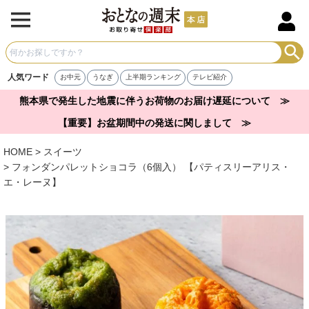
人気ワード
お中元
うなぎ
上半期ランキング
テレビ紹介
熊本県で発生した地震に伴うお荷物のお届け遅延について ≫
【重要】お盆期間中の発送に関しまして ≫
HOME
スイーツ
フォンダンパレットショコラ（6個入） 【パティスリーアリス・
エ・レーヌ】