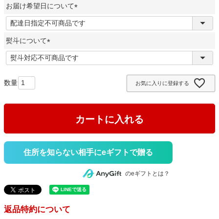
お届け希望日について
須
)
(
必
熨斗について
須
)
(
必
須
お気に入りに登録する
)
カートに入れる
住所を知らない相手にeギフトで贈る
のeギフトとは？
返品特約について