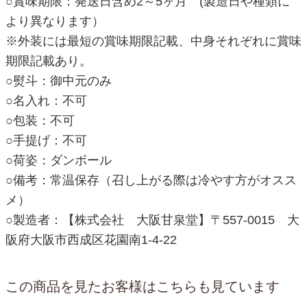
○賞味期限：発送日含め2～5ヶ月 (製造日や種類に
より異なります）
※外装には最短の賞味期限記載、中身それぞれに賞味
期限記載あり。
○熨斗：御中元のみ
○名入れ：不可
○包装：不可
○手提げ：不可
○荷姿：ダンボール
○備考：常温保存（召し上がる際は冷やす方がオスス
メ）
○製造者：【株式会社 大阪甘泉堂】〒557-0015 大
阪府大阪市西成区花園南1-4-22
この商品を見たお客様はこちらも見ています