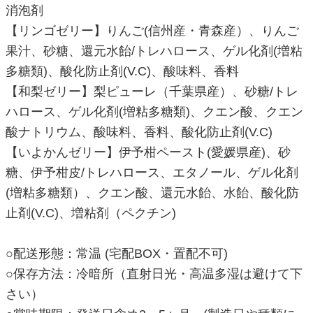
消泡剤
【リンゴゼリー】りんご(信州産・青森産）、りんご
果汁、砂糖、還元水飴/トレハロース、ゲル化剤(増粘
多糖類)、酸化防止剤(V.C)、酸味料、香料
【和梨ゼリー】梨ピューレ（千葉県産）、砂糖/トレ
ハロース、ゲル化剤(増粘多糖類)、クエン酸、クエン
酸ナトリウム、酸味料、香料、酸化防止剤(V.C)
【いよかんゼリー】伊予柑ペースト(愛媛県産)、砂
糖、伊予柑皮/トレハロース、エタノール、ゲル化剤
(増粘多糖類）、クエン酸、還元水飴、水飴、酸化防
止剤(V.C)、増粘剤（ペクチン)
○配送形態：常温 (宅配BOX・置配不可)
○保存方法：冷暗所（直射日光・高温多湿は避けて下
さい）