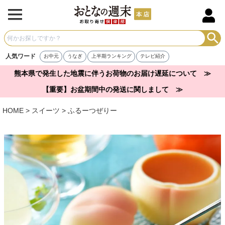
人気ワード
お中元
うなぎ
上半期ランキング
テレビ紹介
熊本県で発生した地震に伴うお荷物のお届け遅延について ≫
【重要】お盆期間中の発送に関しまして ≫
HOME
スイーツ
ふるーつぜりー