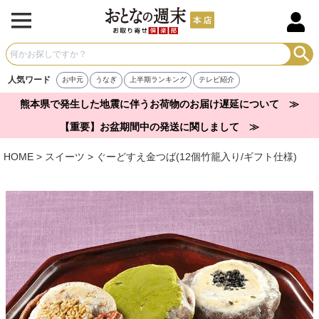
人気ワード
お中元
うなぎ
上半期ランキング
テレビ紹介
熊本県で発生した地震に伴うお荷物のお届け遅延について ≫
【重要】お盆期間中の発送に関しまして ≫
HOME
スイーツ
ぐーどすえ金つば(12個竹籠入り/ギフト仕様)