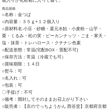
籠入りが化粧箱に入って届く。
商品規格
○名称：金つば
○内容量：３５ｇ×１２個入り
○原材料名:小豆・砂糖・還元水飴・小麦粉・山芋・
栗・くるみ・松の実・ピーカンナッツ・ごま・寒天・
塩・抹茶・トレハロース・クチナシ色素
○配送形態：常温(宅配BOX・置配不可)
○保存方法：常温（冷蔵でも可）
○賞味期限：１４日
○熨斗：可
○名入れ：可
○包装：可
〇手提げ：不可
○備考：開封してそのままお召上がり下さい
○販売者：【京のでっちようかん 西谷堂】京都府京都