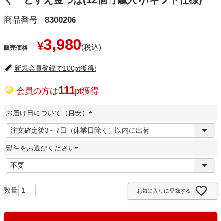
ぐーどすえ金つば(12個竹籠入り/ギフト仕様)
商品番号
8300206
3,980
¥
販売価格
新規会員登録で100pt獲得!
111
会員の方は
pt獲得
お届け日について（目安）
(
必
熨斗をお選びください
須
)
(
必
須
お気に入りに登録する
)