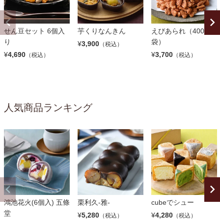
せん豆セット 6個入
芋くりなんきん
えびあられ（400g×4
り
袋）
¥
3,900
（税込）
¥
4,690
¥
3,700
（税込）
（税込）
人気商品ランキング
鴻池花火(6個入) 五條
栗利久-雅-
cubeでシュー
堂
¥
5,280
¥
4,280
（税込）
（税込）